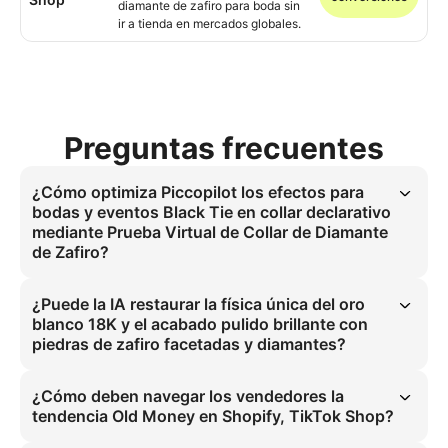
diamante de zafiro para boda sin
ir a tienda en mercados globales.
Preguntas frecuentes
¿Cómo optimiza Piccopilot los efectos para
bodas y eventos Black Tie en collar declarativo
mediante Prueba Virtual de Collar de Diamante
de Zafiro?
El acabado pulido brillante del oro blanco 18K en azul zafiro logra 
una fidelidad de color del 99 %. Esta Prueba Virtual de Collar de 
¿Puede la IA restaurar la física única del oro
Diamante de Zafiro ofrece una representación precisa para bodas y 
blanco 18K y el acabado pulido brillante con
eventos Black Tie, eliminando visitas físicas mediante Visualización 
piedras de zafiro facetadas y diamantes?
AI de Joyería de Lujo y Aplicación de Prueba de Collar de Gama Alta 
simulando interacciones exactas de zafiro y diamantes para la 
Sí, la física del oro blanco 18K se reconstruye a resolución de 0,01 
categoría de collar declarativo.
mm mediante IA. Esta Prueba Virtual de Collar de Diamante de Zafiro 
¿Cómo deben navegar los vendedores la
preserva la refracción del zafiro facetado y el destello de los 
tendencia Old Money en Shopify, TikTok Shop?
diamantes, asegurando comportamiento realista de Aplicación de 
Prueba de Collar de Gama Alta ante todas las condiciones de 
Los vendedores deben integrar el estilo Old Money con el Conjunto 