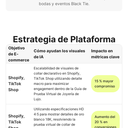
bodas y eventos Black Tie.
Estrategia de Plataforma
Objetivo
Cómo ayudan los visuales
Impacto en
de E-
de IA
métricas clave
commerce
Escalabilidad de visuales de
collar declarativo en Shopify,
Shopify,
TikTok Shop utilizando detalle
15 % mayor
TikTok
macro para maximizar
compromiso
engagement dentro de la Guía de
Shop
Prueba Virtual de Joyería de
Lujo.
Utilizando especificaciones HD
4:5 para mostrar detalles de oro
Shopify,
Aumento del
blanco 18K, resolviendo la
TikTok
20 % en
prueba virtual de collar de
conversiones
Shop