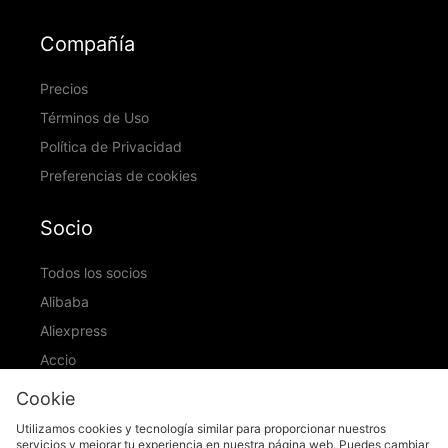
Compañía
Precios
Términos de Uso
Política de Privacidad
Preferencias de cookies
Socio
Todos los socios
Alibaba
Aliexpress
Accio
ID Ranking
Cookie
ADIC
Utilizamos cookies y tecnología similar para proporcionar nuestros
servicios y mejorar tu experiencia en nuestra página web. Puedes cambiar