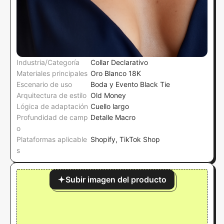
Industria/Categoría
Collar Declarativo
Materiales principales
Oro Blanco 18K
Escenario de uso
Boda y Evento Black Tie
Arquitectura de estilo
Old Money
Lógica de adaptación
Cuello largo
Profundidad de camp
Detalle Macro
o
Plataformas aplicable
Shopify, TikTok Shop
s
Subir imagen del producto