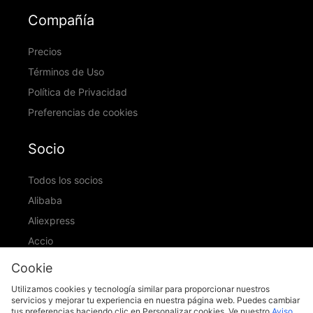
Compañía
Precios
Términos de Uso
Política de Privacidad
Preferencias de cookies
Socio
Todos los socios
Alibaba
Aliexpress
Accio
ID Ranking
Cookie
ADIC
Utilizamos cookies y tecnología similar para proporcionar nuestros
servicios y mejorar tu experiencia en nuestra página web. Puedes cambiar
tus preferencias haciendo clic en Personalizar cookies. Ve nuestro
Aviso