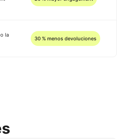
o la
30 % menos devoluciones
es