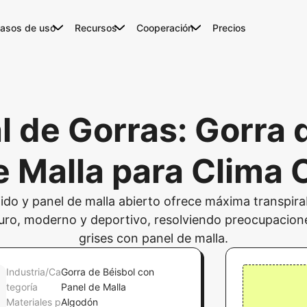
asos de uso
Recursos
Cooperación
Precios
l de Gorras: Gorra 
e Malla para Clima 
ido y panel de malla abierto ofrece máxima transpirab
uro, moderno y deportivo, resolviendo preocupaciones
grises con panel de malla.
Industria/Ca
Gorra de Béisbol con
tegoría
Panel de Malla
Materiales p
Algodón