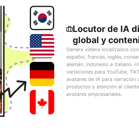
Locutor de IA 
global y conten
Genera videos localizados con 
español, francés, inglés, corean
alemán, indonesio e italiano. 
variaciones para YouTube, Tik
avatares de IA para narración 
productos y atención al client
avatares empresariales.