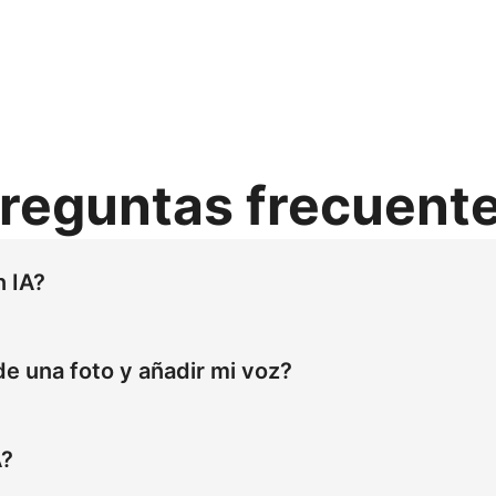
reguntas frecuent
n IA?
l preconstruido o sube una imagen, pega tu guion, selecciona
vatar parlante con gestos precisos y sincronización labial
de una foto y añadir mi voz?
deo de avatar con IA.
una imagen personalizada para clonar un avatar desde la fot
S neuronal para ofrecer un habla natural. La herramienta de
A?
s emociones y el tiempo, lo que la hace ideal para avatares 