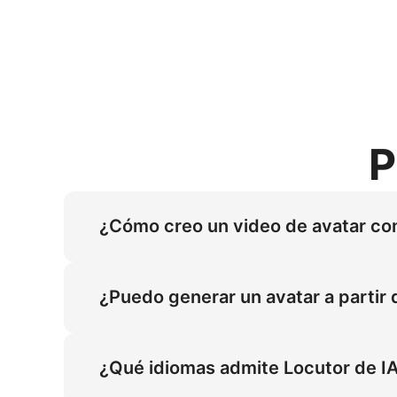
P
¿Cómo creo un video de avatar co
Abre "Locutor de IA", elige un avatar virtua
generador de personajes con IA produce un a
¿Puedo generar un avatar a partir 
lea texto en línea o crear rápidamente un vi
Sí. Usa el generador de avatares de IA con 
graba uno. Nuestro modelo de voz utiliza TT
¿Qué idiomas admite Locutor de I
automáticamente la sincronización labial, la