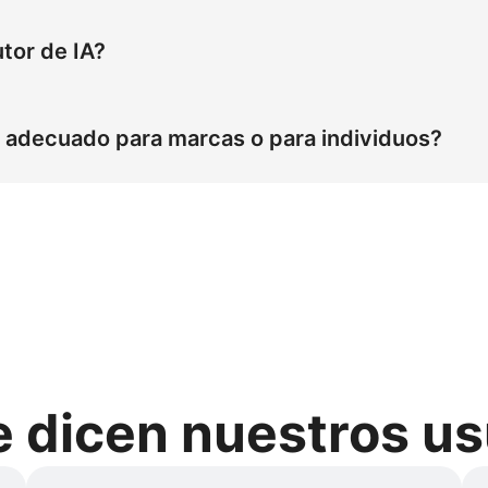
tilingüe: chino, portugués, español, francés, inglés, corean
alo con el traductor de avatares de IA y el doblaje multilin
tor de IA?
or de avatares con IA para YouTube, TikTok Shorts, Instag
 videos de marketing, e-learning, contenidos de formación 
 adecuado para marcas o para individuos?
tares de IA, tutoriales prácticos y videos de productos Saa
itos para probar el generador de avatares con IA, videos de
 Como los créditos funcionan en todas las funciones de Pic 
á diseñado para todos, incluidos creadores individuales, s
 marketing en YouTube, TikTok e Instagram, presentaciones
e dicen nuestros us