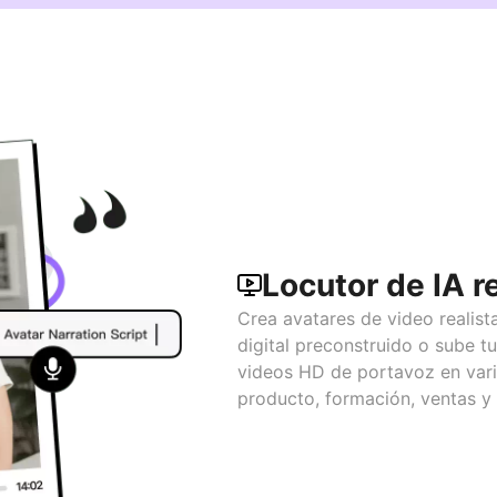
Locutor de IA re
Crea avatares de video realist
digital preconstruido o sube t
videos HD de portavoz en vari
producto, formación, ventas y 