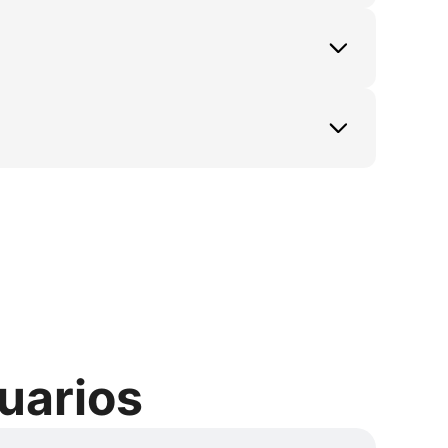
o, ruso, tailandés, vietnamita, turco, 
güe para localizar un solo video en 
ram Reels, anuncios de Facebook, páginas 
y centros de ayuda. Los equipos también 
S con avatares de IA.
 texto a avatar, avatares con 
Copilot, el número exacto de resultados 
tartups y marcas globales, permitiendo 
 de producto y contenido de atención al 
uarios