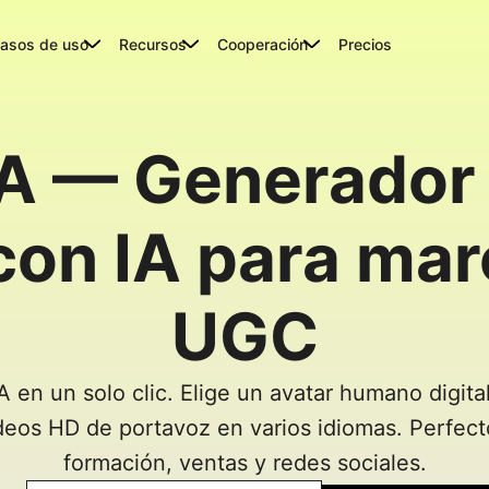
asos de uso
Recursos
Cooperación
Precios
IA — Generador 
on IA para marc
UGC
A en un solo clic. Elige un avatar humano digita
ideos HD de portavoz en varios idiomas. Perfec
formación, ventas y redes sociales.