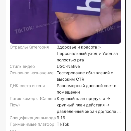
Отрасль/Категория
Здоровье и красота >
Персональный уход > Уход за
полостью рта
Стиль видео
UGC-Native
Основное назначение
Тестирование объявлений с
высоким CTR
ДНК света и тени
Равномерный дневной свет в
помещении
Поток камеры (Camera
Крупный план продукта →
Flow)
крупный план действия →
разделенный экран до/после →
Спецификации вывода
удержание продукта
9:16
Применимые платфор
TikTok
мы