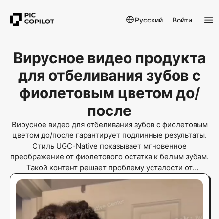
Русский
Войти
Вирусное видео продукта
для отбеливания зубов с
фиолетовым цветом до/
после
Вирусное видео для отбеливания зубов с фиолетовым
цветом до/после гарантирует подлинные результаты.
Стиль UGC-Native показывает мгновенное
преображение от фиолетового остатка к белым зубам.
Такой контент решает проблему усталости от
рекламы за счет использования реальных авторов.
Оптимизировано для TikTok и аудитории Gen-Z в США.