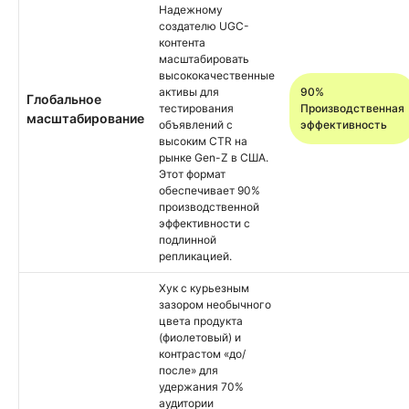
Надежному
создателю UGC-
контента
масштабировать
высококачественные
активы для
90%
Глобальное
тестирования
Производственная
масштабирование
объявлений с
эффективность
высоким CTR на
рынке Gen-Z в США.
Этот формат
обеспечивает 90%
производственной
эффективности с
подлинной
репликацией.
Хук с курьезным
зазором необычного
цвета продукта
(фиолетовый) и
контрастом «до/
после» для
удержания 70%
аудитории