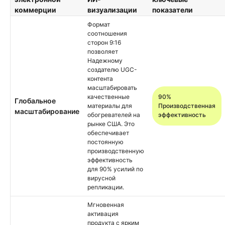
коммерции
визуализации
показатели
Формат
соотношения
сторон 9:16
позволяет
Надежному
создателю UGC-
контента
масштабировать
качественные
90%
Глобальное
материалы для
Производственная
масштабирование
обогревателей на
эффективность
рынке США. Это
обеспечивает
постоянную
производственную
эффективность
для 90% усилий по
вирусной
репликации.
Мгновенная
активация
продукта с ярким