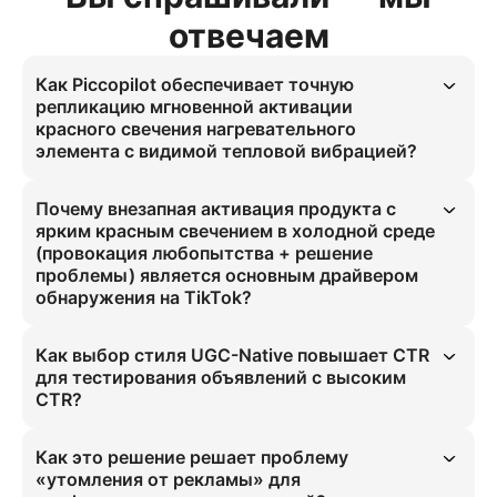
отвечаем
Как Piccopilot обеспечивает точную
репликацию мгновенной активации
красного свечения нагревательного
элемента с видимой тепловой вибрацией?
Система картографии тепловой вибрации Piccopilot точно 
фиксирует мгновенную активацию красного свечения. Этот 
Почему внезапная активация продукта с
метод гарантирует воспроизведение свечения продукта 3000K 
ярким красным свечением в холодной среде
против окружающего света 5000K-7000K с точностью до долей 
(провокация любопытства + решение
миллиметра для обогревателей, создавая визуально 
проблемы) является основным драйвером
насыщенный момент, который увеличивает вовлечённость. Он 
обнаружения на TikTok?
устраняет визуальные помехи в UGC-контенте.
Красное свечение в снегу через 0,8 секунды создаёт 
визуальный шок, являясь основным хуком для обнаружения. 
Как выбор стиля UGC-Native повышает CTR
Эта структура провокации любопытства и решения проблемы 
для тестирования объявлений с высоким
для обогревателей на TikTok использует алгоритм платформы 
CTR?
для максимизации первоначального вовлечения, обеспечивая 
75% удержания в первые 3 секунды.
UGC-Native стиль для обогревателей устраняет 
искусственность, делая зимнюю ситуацию подлинной. Эта 
Как это решение решает проблему
аутентичность напрямую увеличивает CTR на 30% в 
«утомления от рекламы» для
тестировании объявлений с высоким CTR для зимнего рынка 