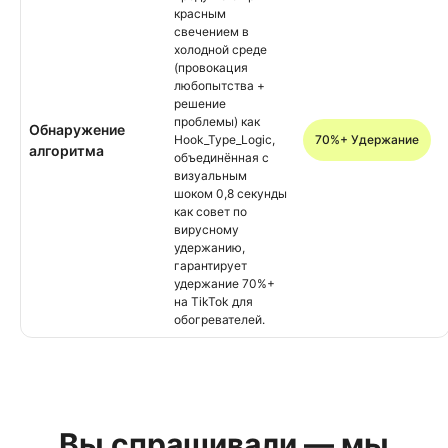
красным
свечением в
холодной среде
(провокация
любопытства +
решение
проблемы) как
Обнаружение
Hook_Type_Logic,
70%+ Удержание
алгоритма
объединённая с
визуальным
шоком 0,8 секунды
как совет по
вирусному
удержанию,
гарантирует
удержание 70%+
на TikTok для
обогревателей.
Вы спрашивали — мы