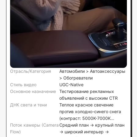
Отрасль/Категория
Автомобили > Автоаксессуары
> Обогреватели
Стиль видео
UGC-Native
Основное назначение
Тестирование рекламных
объявлений с высоким CTR
ДНК света и тени
Теплое красное свечение
против холодно-синего снега
(контраст: 5000K-7000K
Поток камеры (Camera
окружающая среда vs. 3000K
Средний план → крупный план
Flow)
свечение продукта)
→ широкий интерьер →