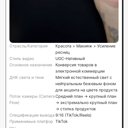
Отрасль/Категория
Красота > Макияж > Усиление
ресниц
Стиль видео
UGC-Нативный
Основное назначение
Конверсия товаров в
электронной коммерции
ДНК света и тени
Мягкий естественный свет с
нейтральным бежевым фоном
для акцента на цвете продукта
Поток камеры (Camera
Средний план → крупный план
Flow)
→ экстремально крупный план
→ стопка продуктов
Спецификации вывода
9:16 (TikTok/Reels)
Применимые платфор
TikTok
мы