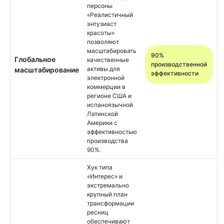
персоны
«Реалистичный
энтузиаст
красоты»
позволяют
масштабировать
90%
Глобальное
качественные
производственной
активы для
масштабирование
эффективности
электронной
коммерции в
регионе США и
испаноязычной
Латинской
Америки с
эффективностью
производства
90%.
Хук типа
«Интерес» и
экстремально
крупный план
трансформации
ресниц
обеспечивают