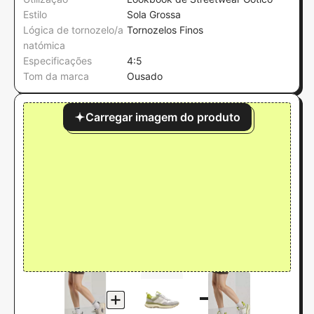
Estilo
Sola Grossa
Lógica de tornozelo/a
Tornozelos Finos
natómica
Especificações
4:5
Tom da marca
Ousado
Carregar imagem do produto