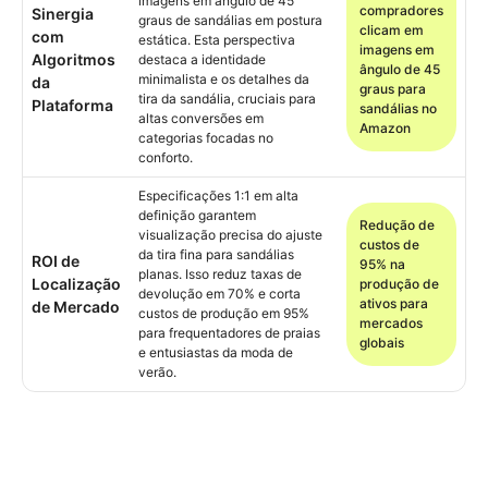
imagens em ângulo de 45
compradores
Sinergia
graus de sandálias em postura
clicam em
com
estática. Esta perspectiva
imagens em
Algoritmos
destaca a identidade
ângulo de 45
minimalista e os detalhes da
da
graus para
tira da sandália, cruciais para
Plataforma
sandálias no
altas conversões em
Amazon
categorias focadas no
conforto.
Especificações 1:1 em alta
definição garantem
Redução de
visualização precisa do ajuste
custos de
da tira fina para sandálias
ROI de
95% na
planas. Isso reduz taxas de
Localização
produção de
devolução em 70% e corta
ativos para
de Mercado
custos de produção em 95%
mercados
para frequentadores de praias
globais
e entusiastas da moda de
verão.