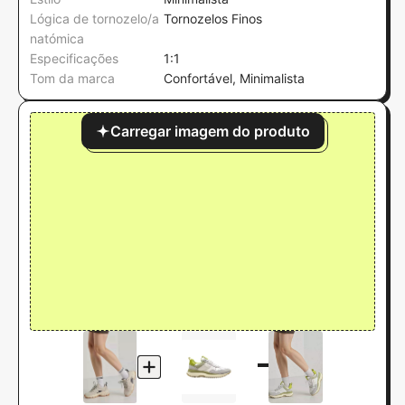
Lógica de tornozelo/a
Tornozelos Finos
natómica
Especificações
1:1
Tom da marca
Confortável, Minimalista
Carregar imagem do produto