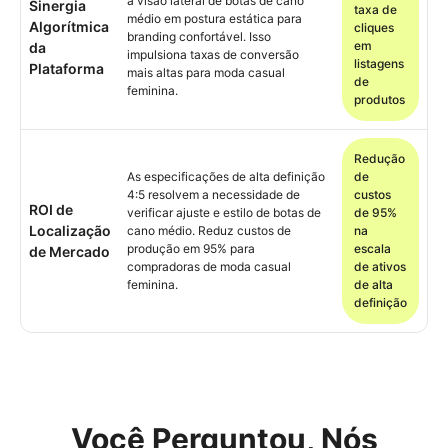
a visão lateral de botas de cano
Sinergia
taxa de
médio em postura estática para
Algorítmica
cliques
branding confortável. Isso
em
da
impulsiona taxas de conversão
listagens
Plataforma
mais altas para moda casual
de
feminina.
produtos
Redução
As especificações de alta definição
de
4:5 resolvem a necessidade de
custos
ROI de
verificar ajuste e estilo de botas de
de 95%
Localização
cano médio. Reduz custos de
na
produção em 95% para
escala
de Mercado
compradoras de moda casual
de ativos
feminina.
de alta
definição
Você Perguntou, Nós