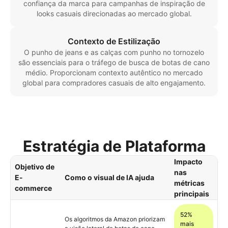
confiança da marca para campanhas de inspiração de
looks casuais direcionadas ao mercado global.
Contexto de Estilização
O punho de jeans e as calças com punho no tornozelo
são essenciais para o tráfego de busca de botas de cano
médio. Proporcionam contexto autêntico no mercado
global para compradores casuais de alto engajamento.
Estratégia de Plataforma
Impacto
Objetivo de
nas
E-
Como o visual de IA ajuda
métricas
commerce
principais
52%
Os algoritmos da Amazon priorizam
mais