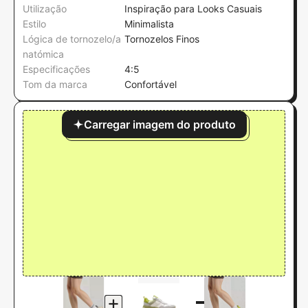
Utilização
Inspiração para Looks Casuais
Estilo
Minimalista
Lógica de tornozelo/a
Tornozelos Finos
natómica
Especificações
4:5
Tom da marca
Confortável
Carregar imagem do produto