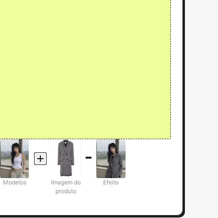
Modelos
Imagem do
Efeito
produto