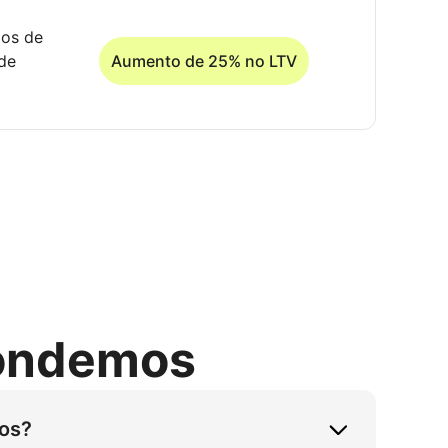
dos de
de
Aumento de 25% no LTV
pondemos
nos?