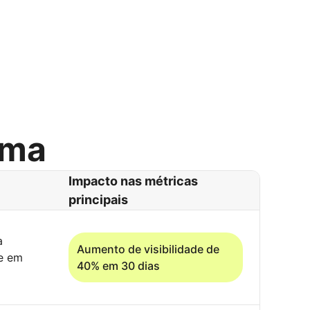
rma
Impacto nas métricas
principais
a
Aumento de visibilidade de
de em
40% em 30 dias