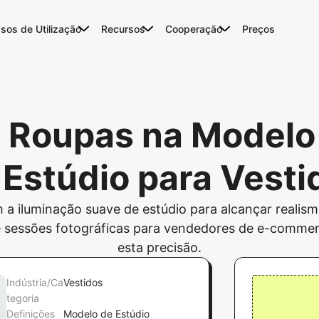
sos de Utilização
Recursos
Cooperação
Preços
r Roupas na Modelo 
Estúdio para Vesti
 a iluminação suave de estúdio para alcançar realismo
e sessões fotográficas para vendedores de e-commerce
esta precisão.
Indústria/Ca
Vestidos
tegoria
Definições
Modelo de Estúdio