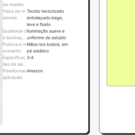
de modelo
Física de m
Tecido texturizado
ateriais
entrelaçado bege,
leve e fluido
Qualidade d
Iluminação suave e
e iluminaçã
uniforme de estúdio
o
Postura e m
Mãos nos bolsos, em
ovimento
pé estático
Especificaç
3:4
ões de saíd
a
Plataformas
Amazon
aplicáveis