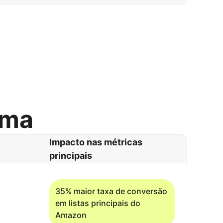
rma
Impacto nas métricas
principais
35% maior taxa de conversão
em listas principais do
Amazon