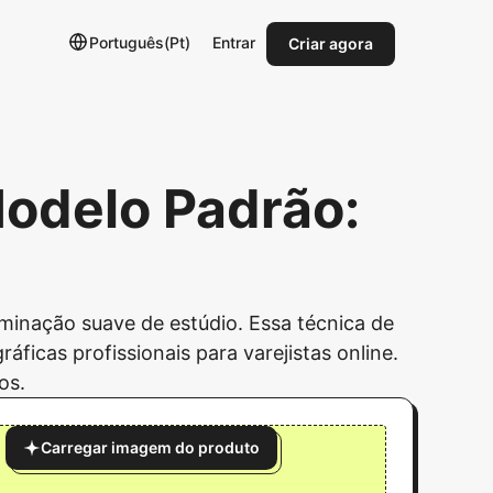
Português(Pt)
Entrar
Criar agora
Modelo Padrão:
uminação suave de estúdio. Essa técnica de
ficas profissionais para varejistas online.
os.
Carregar imagem do produto