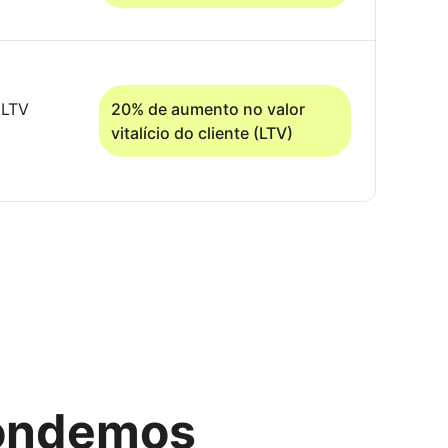
 LTV
20% de aumento no valor
vitalício do cliente (LTV)
pondemos