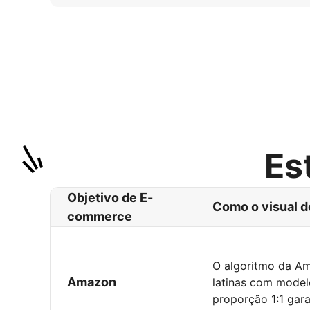
Es
Objetivo de E-
Como o visual d
commerce
O algoritmo da Ama
Amazon
latinas com model
proporção 1:1 gar