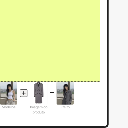
Modelos
Imagem do
Efeito
produto