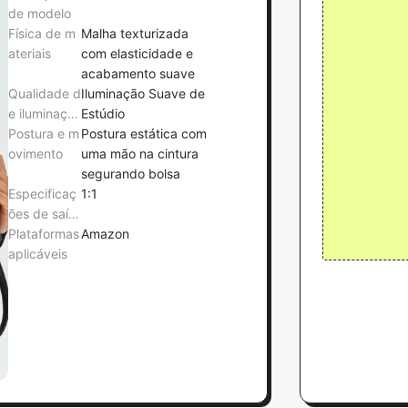
de modelo
Física de m
Malha texturizada
ateriais
com elasticidade e
acabamento suave
Qualidade d
Iluminação Suave de
e iluminaçã
Estúdio
o
Postura e m
Postura estática com
ovimento
uma mão na cintura
segurando bolsa
Especificaç
1:1
ões de saíd
a
Plataformas
Amazon
aplicáveis