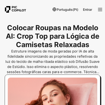
Português(Pt)
Entrar
Colocar Roupas na Modelo
AI: Crop Top para Lógica de
Camisetas Relaxadas
Estruture imagens de moda geradas por IA de alta
fidelidade sincronizando as propriedades refletivas da
luz do tecido de malha ribada elástico sob Difusão Suave
de Estúdio. Isso elimina o aspecto plástico, resolvendo
sessões fotográficas caras para e-commerce. Técnicas
de fotografia de roupas para e-commerce e gerador de
lookbook digital garantem autêntica sensação de
profundidade.