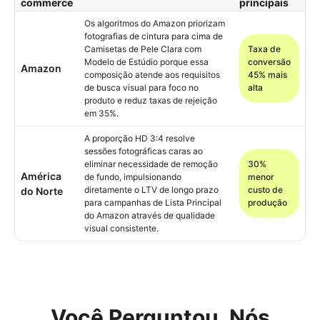
commerce
principais
Os algoritmos do Amazon priorizam
fotografias de cintura para cima de
Camisetas de Pele Clara com
Taxa de
Modelo de Estúdio porque essa
conversão
Amazon
composição atende aos requisitos
45% mais
de busca visual para foco no
alta
produto e reduz taxas de rejeição
em 35%.
A proporção HD 3:4 resolve
sessões fotográficas caras ao
eliminar necessidade de remoção
30%
América
de fundo, impulsionando
menor
diretamente o LTV de longo prazo
custo de
do Norte
para campanhas de Lista Principal
produção
do Amazon através de qualidade
visual consistente.
Você Perguntou, Nós