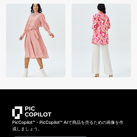
PicCopilot™️ - PicCopilot™️ AIで商品を売るための画像を作
成しましょう。