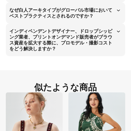
はい、AIはバーガンディの滑らかで流れるようなサテン生地質感を正確
に再現します。 ソフトスタジオライトを使用し、EC向けの素材物理特
なぜ白人アーキタイプがグローバル市場において
性を捉え、プロ撮影と同等の品質を維持しながらコスト削減を実現しま
ベストプラクティスとされるのですか？
す。
白人アーキタイプはグローバルECで普遍的な魅力を持ちます。 モデル
の特徴とサイドプロフィールの静止姿勢は国際ファッショントレンドと
インディペンデントデザイナー、ドロップシッピ
一致。独立デザイナー向けのブラウス商品では標準的なビジュアル構造
ング業者、プリントオンデマンド販売者がブラウ
です。
ス資産を拡大する際に、プロモデル・撮影コスト
をどう解決しますか？
Piccopilotはインディペンデントデザイナー向けにソフト拡散光による
AIモデル画像を生成し、ブラウス資産を効率的に拡大します。 コスト
を約70％削減しつつ素材精度を確保。ECにおけるモデル・撮影コスト
問題を根本解決します。
似たような商品