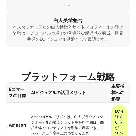
す。
白人美学整合
本スタジオモデルの白人特徴とサイドプロフィールの静止
姿勢は、グローバル市場での普遍的な親近感を醸成。世界
共通のECビジュアル基盤として最適です。
プラットフォーム戦略
主要指
Eコマー
AIビジュアルの活用メリット
標への
スの目標
影響
EC分
Amazonアルゴリズムは、白人ブラウススタ
野で
ジオモデルの膝上ショットを好む理由は、商
CTR
Amazon
品全体のコンテキストを明確に表示でき、コ
が
ンバージョン率向上につながるため。
50％