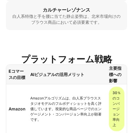
カルチャーレゾナンス
白人系特徴と手を腰に当てた静止姿勢は、北米市場向けの
ブラウス商品において必須要素です。
プラットフォーム戦略
主要指
Eコマー
AIビジュアルの活用メリット
標への
スの目標
影響
30％
Amazonアルゴリズムは、白人系ブラウスス
のコ
タジオモデルのフルボディショットを高く評
ンバ
Amazon
価しています。視覚的な商品ページでのエン
ージ
ゲージメント・コンバージョン率向上が顕著
ョン
です。
率向
上