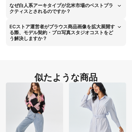
手デニムフレアージャンズ・インディゴの正確な再現を実現します。 
なぜ白人系アーキタイプが北米市場のベストプラ
白人系ブラウススタジオモデル向けに高精度マテリアル物理学とソフト
クティスとされるのですか？
スタジオライトを駆使し、プラスチック感を排除。EC商品画像のコス
ト削減を達成します。
白人系アーキタイプは北米市場のベストプラクティスです。 文化的共
鳴を確立し、ターゲット層の嗜好を捉え、Amazonメイン商品ページキ
ECストア運営者がブラウス商品画像を拡大展開す
ャンペーンにおけるコンバージョン率を向上させます。主要民族構成に
る際、モデル契約・プロ写真スタジオコストをど
沿うことでモデル契約コストを削減します。
う解決しますか？
AIを活用してブラウス商品画像を拡大展開し、モデル契約コストを削減
します。 3:4比率の高精細仕様・ソフトスタジオライト・マテリアルリ
アリズムを導入し、プラスチック感を解消。Amazonメイン商品ページ
でコストを30％削減し、継続的な高品質ビジュアルコンテンツで長期
LTVを向上させます。
似たような商品