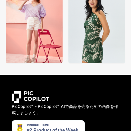
PicCopilot™️ - PicCopilot™️ AIで商品を売るための画像を作
成しましょう。