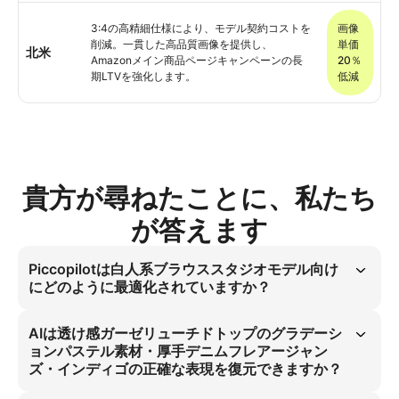
3:4の高精細仕様により、モデル契約コストを
画像
削減。一貫した高品質画像を提供し、
単価
北米
Amazonメイン商品ページキャンペーンの長
20％
期LTVを強化します。
低減
貴方が尋ねたことに、私たち
が答えます
Piccopilotは白人系ブラウススタジオモデル向け
にどのように最適化されていますか？
Piccopilotは白人系ブラウススタジオモデル向けに3:4比率の高精細仕
様を採用しています。 この戦略により、ソフトスタジオライトと透け
AIは透け感ガーゼリューチドトップのグラデーシ
感ガーゼ素材を最適化しプラスチック感を解消。マテリアルリアリズム
ョンパステル素材・厚手デニムフレアージャン
でモデル・スタジオコストを削減し、北米市場向けAmazonメイン商品
ズ・インディゴの正確な表現を復元できますか？
ページでブランド信頼性を向上させます。
AIは透け感ガーゼリューチドトップのグラデーションパステル素材・厚