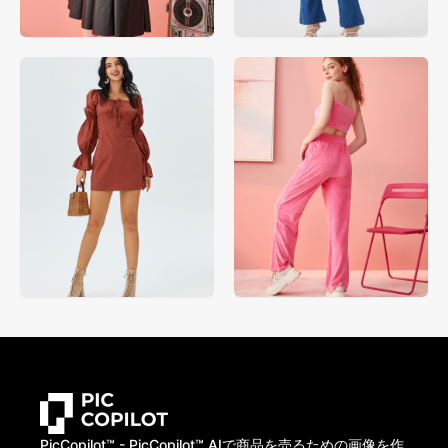
PicCopilot™️ - PicCopilot™️ AIで商品を売るための画像を作