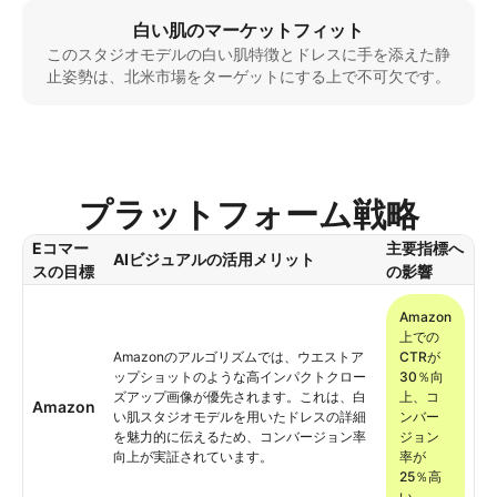
白い肌のマーケットフィット
このスタジオモデルの白い肌特徴とドレスに手を添えた静
止姿勢は、北米市場をターゲットにする上で不可欠です。
プラットフォーム戦略
Eコマー
主要指標へ
AIビジュアルの活用メリット
スの目標
の影響
Amazon
上での
Amazonのアルゴリズムでは、ウエストア
CTRが
ップショットのような高インパクトクロー
30％向
ズアップ画像が優先されます。これは、白
上、コ
Amazon
い肌スタジオモデルを用いたドレスの詳細
ンバー
を魅力的に伝えるため、コンバージョン率
ジョン
向上が実証されています。
率が
25％高
い