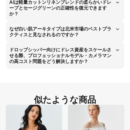
ージがAmazonの高品質基準を満たすよう設計されています。 この戦
AIは軽量カットンリネンブレンドの柔らかいドレ
略では、セージグリーンの生地の正確なドレープなどハイパーリアリス
ープとセージグリーンの正確性を復元できます
ティックな詳細を展開し、プロフェッショナルモデル・カメラマンの高
か？
コスト問題を解決することで、ドロップシッパーのEC成功をスケール
アップします。
Piccopilotの素材科学エンジンは、セージグリーンの軽量カットンリネ
ンブレンドの柔らかいドレープを正確に再現します。 このプロセスで
なぜ白い肌アーキタイプは北米市場のベストプラ
は、柔らかいドレープとソフトウィンドウディフュージョン照明を同期
クティスと見なされるのですか？
させることで『プラモデル感』を排除し、ドロップシッパー向けに本物
味ある高コンバージョン画像を確保します。
白い肌スタジオモデルのビジュアルは、文化的親和性と視覚的熟悉性か
ら北米EC市場を支配しています。 このアーキタイプはクリーンでミニ
ドロップシッパー向けにドレス資産をスケールさ
マルな美学を反映し、ドレス販売者にとって高いエンゲージメントと長
せる際、プロフェッショナルモデル・カメラマン
期的顧客価値をもたらします。
の高コスト問題をどう解決しますか？
Piccopilotは、Amazonの要件に完全一致するAI生成画像を活用してド
レス資産をスケールアップします。 このソリューションにより、プロ
フェッショナル雇用の高コストを排除し、スタジオ品質のハイパーリア
リスティックビジュアルを元コストの10％で提供しつつ、ブランドの
美学を維持しLTVを向上させます。
似たような商品