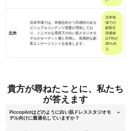
北米地
北米市場では、本物志向かつ共感性のある
域での
ビジュアルコンテンツ需要が増加してお
顧客生
北米
り、ミニマルな環境下の白い肌スタジオモ
涯価値
デルがターゲット層と共鳴し、長期的な顧
(LTV)が
客エンゲージメントを促進します。
20％向
上
貴方が尋ねたことに、私たち
が答えます
Piccopilotはどのように白い肌ドレススタジオモ
デル向けに最適化していますか？
PiccopilotのAIアーキテクチャは、白い肌ドレススタジオモデルのイメ