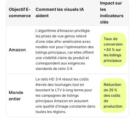
Impact sur
Objectif E-
Comment les visuels IA
les
commerce
aident
indicateurs
clés
L'algorithme d'Amazon privilégie
les prises de vue genou relevé
Taux de
d'une robe afro-américaine avec
conversion
modèle noir pour l'optimisation des
Amazon
+30 % sur
listings principaux, car elles offrent
les listings
une visibilité claire du produit et
principaux
correspondent aux exigences
standards de ratio 3:4.
Le ratio HD 3:4 résout les coûts
élevés des tournages tout en
Réduction
boostant le LTV à long terme pour
de 25 %
Monde
les campagnes de listings
des coûts
entier
principaux Amazon en assurant
de
une qualité d'image constante dans
production
toutes les régions.