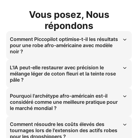
Vous posez, Nous
répondons
Comment Piccopilot optimise-t-il les résultats
pour une robe afro-américaine avec modèle
noir ?
Gras : Piccopilot scale une représentation authentique pour les robes 
afro-américaines avec modèle noir grâce à l'intégration du ratio 3:4 
L'IA peut-elle restaurer avec précision le
et de l'éclairage studio doux. Cela résout les coûts élevés des 
mélange léger de coton fleuri et la teinte rose
tournages et les contraintes météo, livrant des images 
pâle ?
professionnelles pour les listings principaux Amazon.
Gras : L'IA reproduit fidèlement le mélange léger de coton fleuri rose 
pâle avec drapé doux et flux subtil. Cela résout la retouche complexe 
Pourquoi l'archétype afro-américain est-il
des images mannequin en associant les propriétés de réflexion 
considéré comme une meilleure pratique pour
lumineuse du matériau à l'éclairage studio doux.
le marché mondial ?
Gras : L'archétype afro-américain capture 40 % du marché e-
commerce mondial en répondant à la représentation diversifiée des 
Comment résoudre les coûts élevés des
consommateurs. Cela assure l'inclusion et stimule un engagement 
tournages lors de l'extension des actifs robes
supérieur dans les campagnes internationales pour les marques de 
pour les dropshippers ?