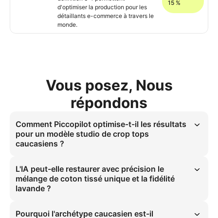
15 %
d'optimiser la production pour les
détaillants e-commerce à travers le
monde.
Vous posez, Nous
répondons
Comment Piccopilot optimise-t-il les résultats
pour un modèle studio de crop tops
caucasiens ?
Les visuels de modèle studio caucasien génèrent un taux de 
conversion supérieur de 30 % pour les crop tops. Cette solution 
L'IA peut-elle restaurer avec précision le
déploie l'IA pour scaler des actifs e-commerce professionnels sans 
mélange de coton tissé unique et la fidélité
coûts de séances photo traditionnelles, garantissant une précision 
lavande ?
du mélange de coton tissé sous éclairage doux en studio pour les 
dropshippers.
L'architecture IA reproduit précisément le tombé du mélange de 
coton et la fidélité chromatique lavande. Synchronisée avec 
Pourquoi l'archétype caucasien est-il