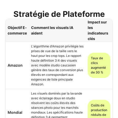
Stratégie de Plateforme
Impact sur
Objectif E-
Comment les visuels IA
les
commerce
aident
indicateurs
clés
L'algorithme d'Amazon privilégie les
prises de vue de la taille vers le
haut pour les crop tops. Le rapport
Taux de
haute définition 3:4 des visuels
clics
Amazon
avec modèle studio caucasien
augmenté
génère des taux de conversion plus
de 30 %
élevés en correspondant aux
exigences de liste principale
Amazon.
Les visuels dominés par la lavande
avec éclairage doux en studio
résolvent les coûts élevés des
Coûts de
séances photo pour les marchés
production
Mondial
mondiaux. Les spécifications haute
réduits de
définition 3:4 permettent