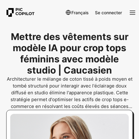
Français
Se connecter
Mettre des vêtements sur
modèle IA pour crop tops
féminins avec modèle
studio | Caucasien
Architecturer le mélange de coton tissé à poids moyen et
tombé structuré pour interagir avec l'éclairage doux
diffusé en studio élimine l'apparence plastique. Cette
stratégie permet d'optimiser les actifs de crop tops e-
commerce en résolvant les coûts élevés des séances
photo traditionnelles grâce à la technologie d'essayage
virtuel par IA, au modèle de vêtements numérique et à la
photographie produit sur modèle.