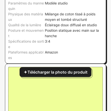
Paramètres du manne
Modèle studio
quin
Physique des matéria
Mélange de coton tissé à poids
ux
moyen et tombé structuré
Qualité de la lumière
Éclairage doux diffusé en studio
Posture et mouvemen
Position statique avec main sur la
t
hanche
Spécifications de sorti
3:4
e
Plateformes applicabl
Amazon
es
Télécharger la photo du produit