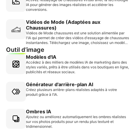
IA pour générer des images réalistes et accélérer les
conversions.
Vidéos de Mode (Adaptées aux
Chaussures)
Vidéos de Mode chaussures est une solution alimentée par
l'IA qui permet de créer des vidéos d'essayage de chaussures
instantanées. Téléchargez une image, choisissez un modèle,
et générez rapidement du contenu utilisable sans filigrane,
Outil d’image
favorisant l'interaction et augmentant les taux de conversion
Modèles d'IA
des ventes.
Accédez à des milliers de modèles IA de marketing dans des
styles variés, prêts à être utilisés dans vos boutiques en ligne,
publicités et réseaux sociaux.
Générateur d'arrière-plan AI
Créez plusieurs arrière-plans réalistes adaptés à votre
produit grâce à l’IA.
Ombres IA
Ajoutez ou améliorez automatiquement les ombres réalistes
sur vos photos produits pour un rendu plus texturé et
tridimensionnel.