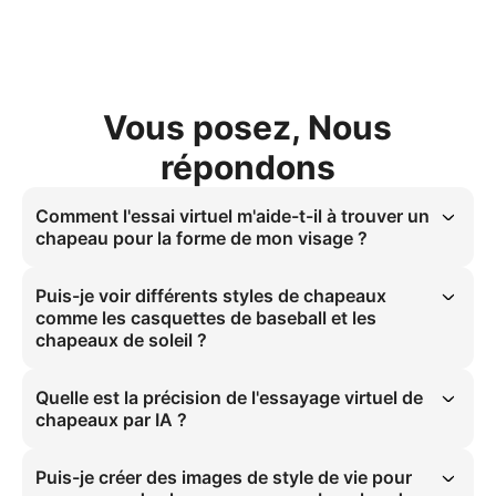
Vous posez, Nous
répondons
Comment l'essai virtuel m'aide-t-il à trouver un
chapeau pour la forme de mon visage ?
Notre outil vous permet de générer des images de votre chapeau sur 
des mannequins IA avec diverses formes de visage (par exemple, 
Puis-je voir différents styles de chapeaux
ronde, carrée, ovale). Cela permet aux clients de voir comment un 
comme les casquettes de baseball et les
style particulier, comme un fédora ou un bonnet, complète 
chapeaux de soleil ?
différentes structures faciales, les guidant vers un choix plus flatteur.
Oui. Notre IA est entraînée pour rendre avec précision une large 
gamme de couvre-chefs. Vous pouvez l'utiliser pour un essai virtuel 
Quelle est la précision de l'essayage virtuel de
de casquettes de baseball, de bobs, de bonnets, de chapeaux de 
chapeaux par IA ?
soleil, de fédoras, et plus encore, chaque style s'ajustant de manière 
réaliste sur le mannequin IA.
Notre technologie est conçue pour une grande précision d'échelle et 
de placement. Elle simule de manière réaliste la façon dont le 
Puis-je créer des images de style de vie pour
chapeau sera posé sur la tête, y compris la façon dont il projette des 