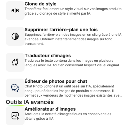
Clone de style
Transférez facilement un style visuel sur vos images produits
grâce au clonage de style alimenté par IA.
Supprimer l'arrière-plan une fois
Supprimez l’arrière-plan des images en un clic grâce à une IA
avancée. Obtenez instantanément des images sur fond
transparent.
Traducteur d'images
Traduisez le texte contenu dans les images en plusieurs
langues avec l’IA, tout en conservant l’aspect visuel original.
Éditeur de photos pour chat
Chat Photo Editor est un outil basé sur l'IA, spécialement
conçu pour éditer les images de produits e-commerce. Il
permet aux vendeurs de modifier des images existantes avec
précision et sans perte de qualité, garantissant ainsi que les
Outils IA avancés
images finales conviennent parfaitement aux fiches produits
Améliorateur d’Images
et aux campagnes publicitaires.
Améliorez la netteté d’images floues en conservant les
détails grâce à l’IA.