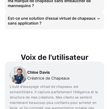
ma marque de chapeaux sans embaucher de
ombres et interagit avec les cheveux du mannequin, offrant un 
mannequins ?
aperçu fiable à vos clients.
Absolument. C'est un avantage principal de notre outil. Vous pouvez 
générer instantanément des photos de mannequins pour des 
Est-ce une solution d'essai virtuel de chapeaux
chapeaux dans divers contextes et styles. Cela vous épargne les 
sans application ?
coûts significatifs et les défis logistiques de l'organisation d'une 
séance photo professionnelle.
Oui. Pic Copilot est un outil basé sur un navigateur. Ni vous ni vos 
clients n'avez besoin de télécharger une application. C'est une 
expérience d'essai virtuel de chapeaux sans application et fluide qui 
fonctionne directement sur votre bureau, la rendant rapide et 
accessible à tous.
Voix de l'utilisateur
Chloe Davis
Créatrice de Chapeaux
L'outil d'essayage virtuel de chapeaux est
extraordinaire. Il capture parfaitement l'élégance et la
structure de mes créations. Mes clients se sentent
maintenant beaucoup plus confiants pour acheter en
ligne, et j'ai constaté une augmentation notable des