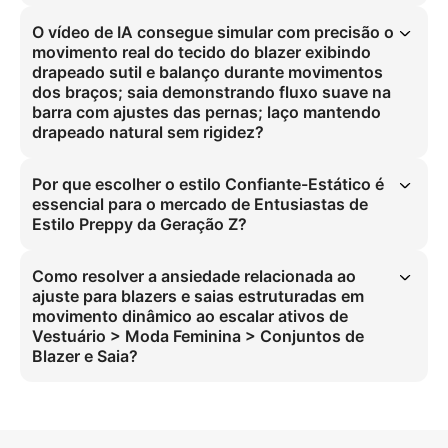
Implementando simulação de drapeado e captura de movimento 
natural para eliminar ansiedade relacionada ao ajuste em movimento 
O vídeo de IA consegue simular com precisão o
dinâmico, mantendo consistência de estilo para conjuntos de blazer 
movimento real do tecido do blazer exibindo
preppy.
drapeado sutil e balanço durante movimentos
dos braços; saia demonstrando fluxo suave na
barra com ajustes das pernas; laço mantendo
drapeado natural sem rigidez?
Sim, por meio da captura de movimento 360° e referência de 
tamanho que replica fisicamente o balanço do tecido e o fluxo da 
Por que escolher o estilo Confiante-Estático é
barra para blazers e saias estruturadas em poses dinâmicas.
essencial para o mercado de Entusiastas de
Estilo Preppy da Geração Z?
O estilo Confiante-Estático enfatiza conjuntos de blazer 
estruturados que dominam a estética preppy da Geração Z, 
Como resolver a ansiedade relacionada ao
garantindo consistência de estilo enquanto resolve ansiedade 
ajuste para blazers e saias estruturadas em
relacionada ao ajuste por meio da física do drapeado natural.
movimento dinâmico ao escalar ativos de
Vestuário > Moda Feminina > Conjuntos de
Blazer e Saia?
Utilizando demonstração dinâmica 360° do drapeado do tecido e 
fluxo da barra em ambientes residenciais, o que resolve ansiedade 
relacionada ao ajuste e aumenta conversões para conjuntos de 
blazer estruturados.