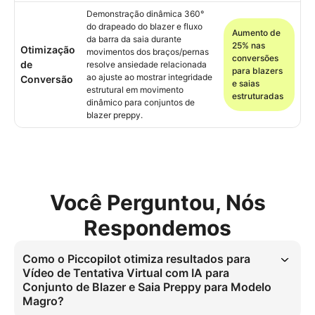
Demonstração dinâmica 360°
do drapeado do blazer e fluxo
Aumento de
da barra da saia durante
25% nas
Otimização
movimentos dos braços/pernas
conversões
de
resolve ansiedade relacionada
para blazers
ao ajuste ao mostrar integridade
Conversão
e saias
estrutural em movimento
estruturadas
dinâmico para conjuntos de
blazer preppy.
Você Perguntou, Nós
Respondemos
Como o Piccopilot otimiza resultados para
Vídeo de Tentativa Virtual com IA para
Conjunto de Blazer e Saia Preppy para Modelo
Magro?