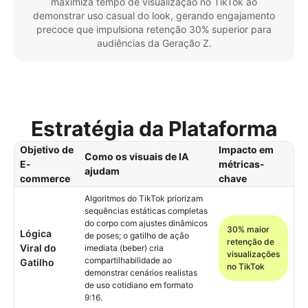
maximiza tempo de visualização no TikTok ao
demonstrar uso casual do look, gerando engajamento
precoce que impulsiona retenção 30% superior para
audiências da Geração Z.
Estratégia da Plataforma
Objetivo de
Impacto em
Como os visuais de IA
E-
métricas-
ajudam
commerce
chave
Algoritmos do TikTok priorizam
sequências estáticas completas
do corpo com ajustes dinâmicos
30% maior
Lógica
de poses; o gatilho de ação
retenção de
Viral do
imediata (beber) cria
visualizações
compartilhabilidade ao
Gatilho
no TikTok
demonstrar cenários realistas
de uso cotidiano em formato
9:16.