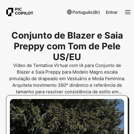
Português(Br)
Entrar
Conjunto de Blazer e Saia
Preppy com Tom de Pele
US/EU
Vídeo de Tentativa Virtual com IA para Conjunto de
Blazer e Saia Preppy para Modelo Magro escala
simulação de drapeado em Vestuário e Moda Feminina.
Arquiteta movimento 360° dinâmico e referência de
tamanho para resolver consistência de estilo em
conjuntos de blazer. Sincronize captura de movimento
natural para tentativas virtuais autênticas. Implemente
isso para dominar a confiança em estilo preppy sem
ansiedade relacionada ao ajuste.