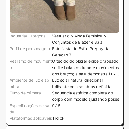
Indústria/Categoria
Vestuário > Moda Feminina >
Conjuntos de Blazer e Saia
Perfil de personagem
Entusiasta de Estilo Preppy da
Geração Z
Realismo de moviment
O tecido do blazer exibe drapeado
o
sutil e balanço durante movimentos
dos braços; a saia demonstra fluxo
Ambiente de luz e so
suave na barra com ajustes das
Luz solar natural direcional
mbra
pernas; o laço mantém drapeado
brilhante com sombras definidas
Fluxo de câmera
natural sem rigidez
Sequência estática completa do
corpo com modelo ajustando poses
Especificações de saí
9:16
da
Plataformas aplicáveis
TikTok