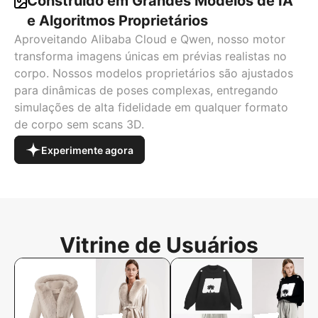
Construído em Grandes Modelos de IA
e Algoritmos Proprietários
Aproveitando Alibaba Cloud e Qwen, nosso motor
transforma imagens únicas em prévias realistas no
corpo. Nossos modelos proprietários são ajustados
para dinâmicas de poses complexas, entregando
simulações de alta fidelidade em qualquer formato
de corpo sem scans 3D.
Experimente agora
Vitrine de Usuários