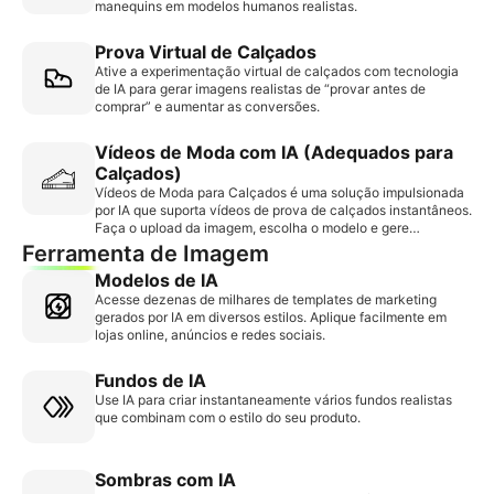
manequins em modelos humanos realistas.
Prova Virtual de Calçados
Ative a experimentação virtual de calçados com tecnologia
de IA para gerar imagens realistas de “provar antes de
comprar” e aumentar as conversões.
Vídeos de Moda com IA (Adequados para
Calçados)
Vídeos de Moda para Calçados é uma solução impulsionada
por IA que suporta vídeos de prova de calçados instantâneos.
Faça o upload da imagem, escolha o modelo e gere
rapidamente conteúdo utilizável sem marcas d’água,
Ferramenta de Imagem
ajudando a aumentar a interação e a taxa de conversão de
Modelos de IA
vendas.
Acesse dezenas de milhares de templates de marketing
gerados por IA em diversos estilos. Aplique facilmente em
lojas online, anúncios e redes sociais.
Fundos de IA
Use IA para criar instantaneamente vários fundos realistas
que combinam com o estilo do seu produto.
Sombras com IA