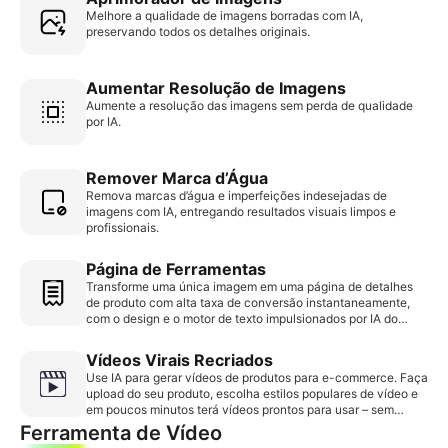
publicitárias.
Melhore a qualidade de imagens borradas com IA,
preservando todos os detalhes originais.
Aumentar Resolução de Imagens
Aumente a resolução das imagens sem perda de qualidade
por IA.
Remover Marca d’Água
Remova marcas d’água e imperfeições indesejadas de
imagens com IA, entregando resultados visuais limpos e
profissionais.
Página de Ferramentas
Transforme uma única imagem em uma página de detalhes
de produto com alta taxa de conversão instantaneamente,
com o design e o motor de texto impulsionados por IA do
Piccopilot.
Vídeos Virais Recriados
Use IA para gerar vídeos de produtos para e-commerce. Faça
upload do seu produto, escolha estilos populares de vídeo e
em poucos minutos terá vídeos prontos para usar – sem
necessidade de gravação ou edição.
Ferramenta de Vídeo