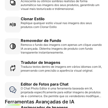
Acrescente ou otimize sombras realistas de forma
automática nas imagens dos seus produtos, garantindo um
visual mais texturizado e tridimensional.
Clonar Estilo
Replique qualquer estilo visual nas imagens dos seus
produtos com Clonar Estilo
Removedor de Fundo
Remova o fundo das imagens com apenas um clique usando
IA avançada. Obtenha imagens de produto com fundo
transparente instantaneamente.
Tradutor de Imagens
Traduza textos dentro de imagens em vários idiomas com IA,
preservando com precisão a aparência visual original.
Editor de Fotos para Chat
O Chat Photo Editor é uma ferramenta baseada em IA,
projetada especificamente para editar imagens de produtos
de e-commerce. Ele permite que os vendedores modifiquem
imagens existentes com edições precisas e sem perda de
Ferramentas Avançadas de IA
qualidade, garantindo que as imagens finais sejam
Aprimorador de Imagens
adequadas para listas de produtos e campanhas