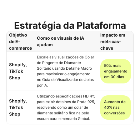
Estratégia da Plataforma
Objetivo
Impacto em
Como os visuais de IA
de E-
métricas-
ajudam
commerce
chave
Escale as visualizações de Colar
de Pingente de Diamante
Shopify,
50% mais
Solitário usando Detalhe Macro
TikTok
engajamento
para maximizar o engajamento
em 30 dias
Shop
no Guia do Visualizador de Joias
por IA.
Utilizando especificações HD 4:5
Shopify,
para exibir detalhes da Prata 925,
Aumento de
TikTok
resolvendo como um colar de
40% nas
diamante solitário fica na pele
conversões
Shop
escura para o mercado Global.