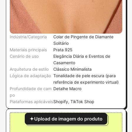
Indústria/Categoria
Colar de Pingente de Diamante
Solitário
Materiais principais
Prata 925
Cenário de uso
Elegância Diária e Eventos de
Casamento
Arquitetura de estilo
Clássico Minimalista
Lógica de adaptação
Tonalidade de pele escura (para
referência de experimento virtual)
Profundidade de cam
Detalhe Macro
po
Plataformas aplicáveis
Shopify, TikTok Shop
Upload de imagem do produto