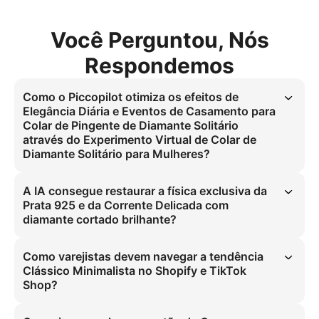
Você Perguntou, Nós
Respondemos
Como o Piccopilot otimiza os efeitos de
Elegância Diária e Eventos de Casamento para
Colar de Pingente de Diamante Solitário
através do Experimento Virtual de Colar de
Diamante Solitário para Mulheres?
O experimento virtual em Prata 925 com ajuste para pele escura 
garante visibilidade para Elegância Diária e Eventos de Casamento. 
A IA consegue restaurar a física exclusiva da
A corrente polida e o diamante cortado brilhante no design Clássico 
Prata 925 e da Corrente Delicada com
Solitário, utilizando proporção 4:5, elimina o problema de visibilidade 
diamante cortado brilhante?
para pele escura no mercado Global.
Sim, a IA restaura a física da Prata 925 e da Corrente Delicada com 
diamante cortado brilhante por meio da iluminação suave natural 
Como varejistas devem navegar a tendência
principal. A proporção 4:5 e o detalhe macro no Ambiente de Estúdio 
Clássico Minimalista no Shopify e TikTok
Profissional capturam o brilho do diamante para pele escura, 
Shop?
resolvendo a questão de como um colar de diamante solitário fica na 
pele escura.
Varejistas devem utilizar proporção 4:5 e detalhe macro para designs 