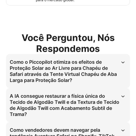
Você Perguntou, Nós
Respondemos
Como o Piccopilot otimiza os efeitos de
Proteção Solar ao Ar Livre para Chapéu de
Safari através da Tente Virtual Chapéu de Aba
Larga para Proteção Solar?
A Tente Virtual Chapéu de Aba Larga para Proteção Solar modela 
com precisão a proteção UV400 para o Chapéu de Safari. Mede a 
A IA consegue restaurar a física única do
largura da aba contra o tamanho da cabeça (médio a grande) usando 
Tecido de Algodão Twill e da Textura de Tecido
modelo de cabeça com expressão neutra. Essa simulação garante 
de Algodão Twill com Acabamento Subtil de
proteção solar e ajuste precisos, eliminando riscos de mau ajuste 
Trama?
para homens globalmente e resolvendo a dor com experiência virtual 
realista. É crítico para escalar no Shopify, TikTok e Amazon, onde 
O Piccopilot restaura a física única do Tecido de Algodão Twill e sua 
70% da audiência global busca esse acessório para atividades ao ar 
textura. Captura o acabamento subtil de trama e o comportamento 
Como vendedores devem navegar pela
livre, reduzindo devoluções em 40%.
do material sob diferentes iluminações, garantindo que o modelo 