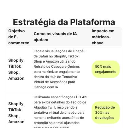
Estratégia da Plataforma
Objetivo
Impacto em
Como os visuais de IA
de E-
métricas-
ajudam
commerce
chave
Escale visualizações de Chapéu
de Safari no Shopify, TikTok
Shopify,
Shop e Amazon utilizando
TikTok
Retrato de Cabeça e Ombros
50% mais
para maximizar engajamento
engajamento
Shop,
dentro do Hub de Tentativa
Amazon
Virtual de Acessórios para
Cabeça com IA.
Utilizando especificações HD 4:5
para exibir detalhes do Tecido de
Shopify,
Algodão Twill, resolvendo a
Redução de
TikTok
tentativa virtual de chapéu para
30% nas
Shop,
homens evitando acessórios de
devoluções
Amazon
proteção solar mal ajustados
para o mercado global.