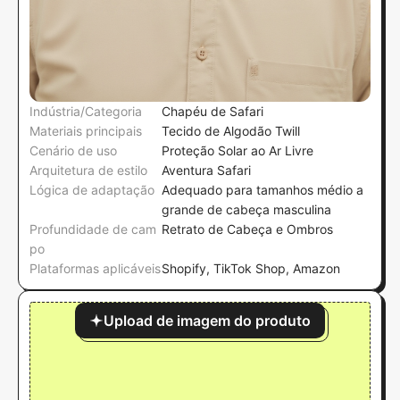
Indústria/Categoria
Chapéu de Safari
Materiais principais
Tecido de Algodão Twill
Cenário de uso
Proteção Solar ao Ar Livre
Arquitetura de estilo
Aventura Safari
Lógica de adaptação
Adequado para tamanhos médio a
grande de cabeça masculina
Profundidade de cam
Retrato de Cabeça e Ombros
po
Plataformas aplicáveis
Shopify, TikTok Shop, Amazon
Upload de imagem do produto