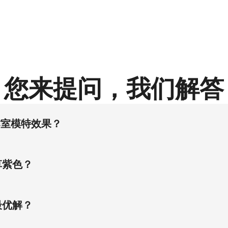
您来提问，我们解答
工作室模特效果？
30%。 该方案通过AI技术实现无需传统拍摄即可规模化生成
草紫色？
饱和度。 同步柔光散射照明系统后，既消除塑料感又保障材质物
最优解？