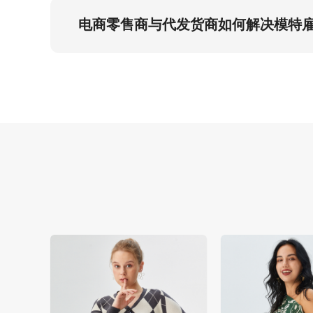
白人工作室模特模板覆盖全球45%电商搜索流量
力。
电商零售商与代发货商如何解决模特
AI驱动的模特图片使电商生产成本降低50%。
页面。