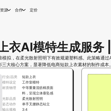
资源
合作
定价
衣AI模特生成服务 
准模拟，在柔光散射照明下有效规避塑料感。此策略通过A
影三大核心方案，显著降低电商短款上衣素材的制作成本
行业/品类
短款上衣
模特设定
工作室模特
材质物理
中等重量混纺棉质面
料，呈现立体垂坠感
光影品质
柔光散射照明
姿态动作
单手叉腰静态站立
输出规格
3:4