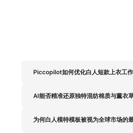
Piccopilot如何优化白人短款上衣
白人工作室模特视觉方案使短款上衣转化率提升
明下的精准还原，满足代发货商需求。
AI能否精准还原独特混纺棉质与薰衣
AI架构精准复刻混纺棉质垂坠感与薰衣草紫色
效果。
为何白人模特模板被视为全球市场的