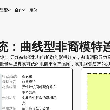
资源
合作
定价
系统：曲线型非裔模特
构，无缝衔接柔和均匀扩散的影棚灯光，彻底消除导致高成
批量生成真实可信的电商平台产品图，实现视觉资产的
行业/品类
连衣裙
模特设定
非裔模特
材质物理
弹性针织面料配合修身
垂坠效果
光影品质
柔和均匀扩散的影棚灯
光
姿态动作
单手插袋站立姿势