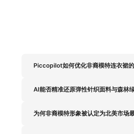
Piccopilot如何优化非裔模特连衣
非裔模特连衣裙视觉方案基于3:4黄金比例设
裙拍摄成本过高的行业痛点。
AI能否精准还原弹性针织面料与森林
AI通过3:4高清规格精准复现弹性针织面料的
为何非裔模特形象被认定为北美市场
非裔模特形象是北美市场的战略选择——其与4