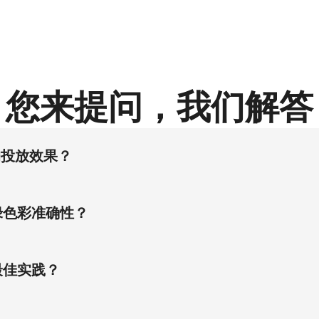
您来提问，我们解答
裙的投放效果？
计，完美契合亚马逊平台连衣裙类目流量规则，可降低模特成本6
绿色彩准确性？
垂坠质感与森林绿色彩体系，彻底消除'塑料感'，从根本上解决电
最佳实践？
5度角及膝盖以上视角的黄金组合，使连衣裙品类在北美地区点击