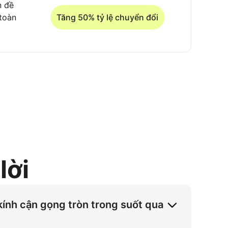
n đề
 toàn
Tăng 50% tỷ lệ chuyển đổi
lời
ính cận gọng tròn trong suốt qua