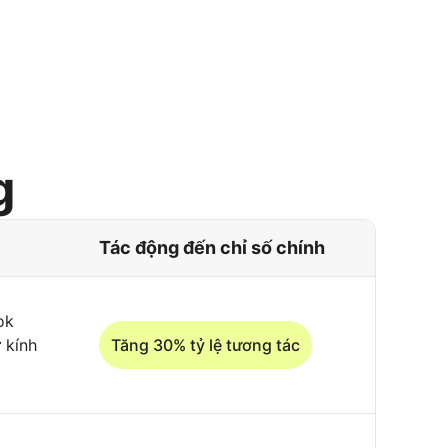
g
Tác động đến chỉ số chính
ok
 kính
Tăng 30% tỷ lệ tương tác