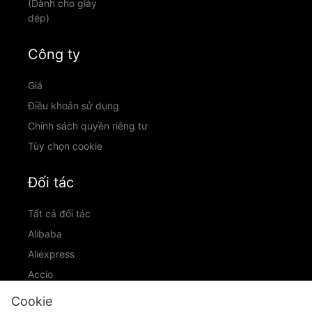
(Dành cho giày
dép)
Công ty
Giá
Điều khoản sử dụng
Chính sách quyền riêng tư
Tùy chọn cookie
Đối tác
Tất cả đối tác
Alibaba
Aliexpress
Accio
ID Ranking
Cookie