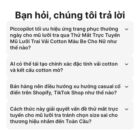
Bạn hỏi, chúng tôi trả lời
Piccopilot tối ưu hiệu ứng trang phục thường
ngày cho mũ lưỡi tra qua Thử Mắt Trực Tuyến
Mũ Lưỡi Trai Vải Cotton Màu Be Cho Nữ như
thế nào?
Thử Mắt 3D Mũ Lưỡi Trai là tiêu chuẩn ngành về độ chính xác size 
cho thử mắt mũ đa giới tính. Nó giải quyết vấn đề chọn size sai nhờ 
AI có thể tái tạo chính xác đặc tính vải cotton
mô phỏng mũ lên mẫu người với phần đỉnh có form cứng tạo kiểu 
và kết cấu cotton mờ?
dáng cổ điển, đảm bảo trang phục thường ngày luôn hoàn hảo.
Mô Phỏng Đo Size Mũ Bằng AI tái tạo chính xác đặc tính vật lý vải 
cotton. Nó duy trì kết cấu vải cotton mờ dưới ánh sáng studio mềm 
Bán hàng nên điều hướng xu hướng casual cổ
mại đồng đều, giúp thử mắt trực quan sống động mà không cần mẫu 
điển trên Shopify, TikTok Shop như thế nào?
thực tế.
Phong cách casual cổ điển đòi hỏi Thử Mắt 3D Mũ Lưỡi Trai. Người 
bán phải triển khai nó trên Shopify, TikTok Shop với tỷ lệ 4:5 để thể 
Cách thức này giải quyết vấn đề thử mắt trực
hiện chi tiết vải cotton, giải quyết vấn đề size cho khách hàng đa 
tuyến cho mũ lưỡi tra tránh chọn size sai cho
giới tính toàn cầu.
thương hiệu nhắm đến Toàn Cầu?
Thử mắt trực tuyến cho mũ lưỡi tra tránh chọn size sai yêu cầu mô 
phỏng 3D. Việc triển khai Đánh Giá Fit Mũ Cá Nhân với thông số 4:5 