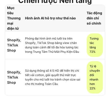
Chiến lược Nền tảng
Mục
tiêu
Tác động
Thương
Hình ảnh AI hỗ trợ như thế nào
đến chỉ
mại
số chính
điện tử
Phóng đại hình ảnh mũ lưỡi tra trên
Tương
Shopify,
Shopify, TikTok Shop bằng view chân
tác
TikTok
dung toàn cảnh để tối đa hóa tương tác
tăng
Shop
trong Trung Tâm Thử Mắt Phụ Kiện Đầu
72%
Tỷ lệ
Sử dụng thông số 4:5 HD để hiển thị chi
chuyển
Shopify,
tiết vải cotton, giải quyết thử mắt trực
đổi
TikTok
tuyến cho mũ lưỡi tra tránh chọn size sai
nhanh
Shop
cho thị trường Toàn Cầu
hơn
22%