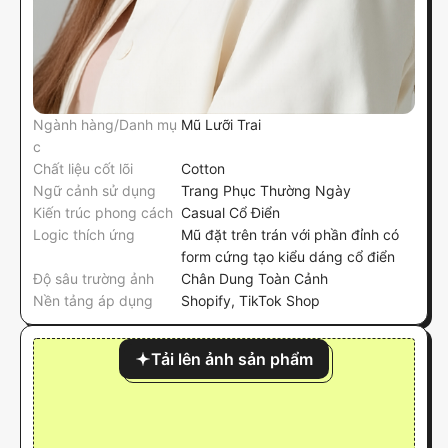
Ngành hàng/Danh mụ
Mũ Lưỡi Trai
c
Chất liệu cốt lõi
Cotton
Ngữ cảnh sử dụng
Trang Phục Thường Ngày
Kiến trúc phong cách
Casual Cổ Điển
Logic thích ứng
Mũ đặt trên trán với phần đỉnh có
form cứng tạo kiểu dáng cổ điển
Độ sâu trường ảnh
Chân Dung Toàn Cảnh
Nền tảng áp dụng
Shopify, TikTok Shop
Tải lên ảnh sản phẩm