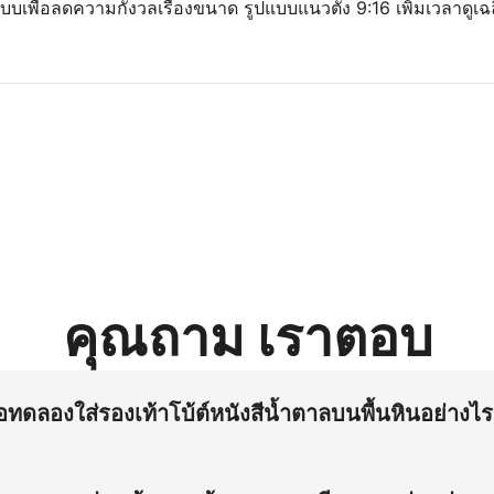
บบเพื่อลดความกังวลเรื่องขนาด รูปแบบแนวตั้ง 9:16 เพิ่มเวลาดูเฉล
คุณถาม เราตอบ
โอทดลองใส่รองเท้าโบ้ต์หนังสีน้ำตาลบนพื้นหินอย่างไ
รงเสียดทานส่วนล่างขณะก้ม เพื่อแก้ไขความกังวลเรื่องสายรัดตึง