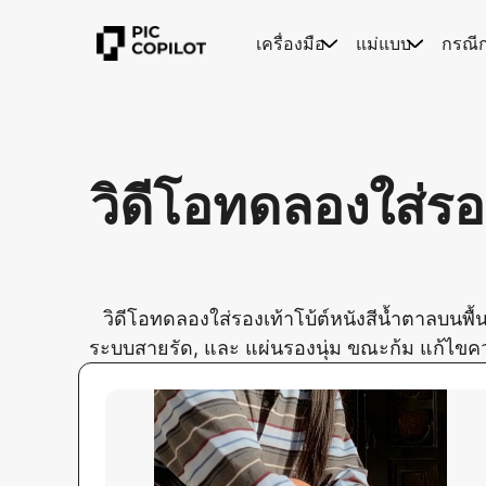
เครื่องมือ
แม่แบบ
กรณี
วิดีโอทดลองใส่รอ
วิดีโอทดลองใส่รองเท้าโบ้ต์หนังสีน้ำตาลบนพื้
ระบบสายรัด, และ แผ่นรองนุ่ม ขณะก้ม แก้ไขค