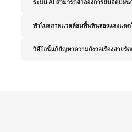
ระบบ AI สามารถจำลองการบีบอัดแผ่นกล
ได้ ระบบสมองกล Piccopilot เข้ารหัสการบีบอั
ส้นเท้าถึงปลายเท้าในวิดีโอ
ทำไมสภาพแวดล้อมพื้นหินส่องแสงแดดใน
สภาพแวดล้อมนี้แสดงหลักฐานจริงของความทนทาน
สอดคล้องกับแนวความงามยุโรป ทำให้ Conversio
วิดีโอนี้แก้ปัญหาความกังวลเรื่องสายร
การแสดงการกระจายน้ำหนักตามธรรมชาติและกา
สไตล์ Casual สมัยใหม่ ลดอัตราคืนสินค้า 18%