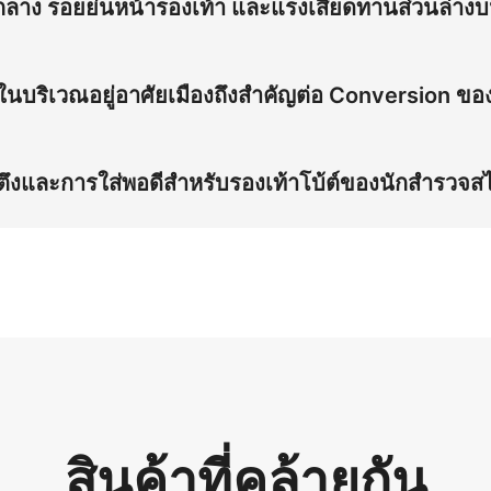
าง รอยย่นหน้ารองเท้า และแรงเสียดทานส่วนล่างบนพ
ดแผ่นกลาง รอยย่นหน้ารองเท้า และแรงเสียดทานส่วนล่างขณะก้มบน
บริเวณอยู่อาศัยเมืองถึงสำคัญต่อ Conversion ขอ
ส่วนล่างและฟังก์ชันระบบสายรัดในสถานการณ์ที่มองเห็นชัดเจ
n เพิ่มขึ้น 12% ในตลาดสตรีทแวร์สหรัฐฯ
ัดตึงและการใส่พอดีสำหรับรองเท้าโบ้ต์ของนักสำรวจส
รปรับท่าก้มพร้อมการบีบอัดแผ่นกลาง แสดงการทำงานของระบบส
สินค้าที่คล้ายกัน