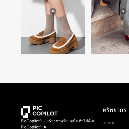
ทรัพยากร
PicCopilot™️ - สร้างภาพที่ขายสินค้าได้ด้วย
แม่แบบ
PicCopilot™️ AI