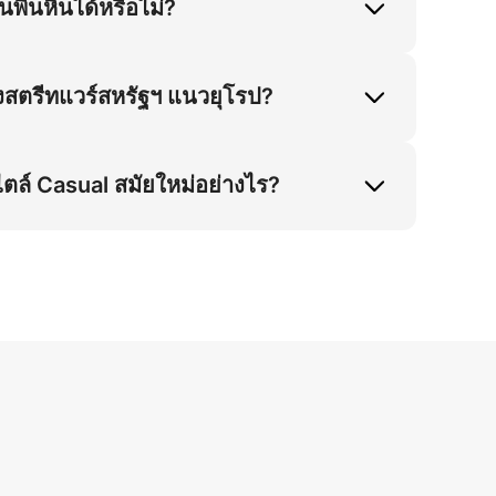
ื้นหินได้หรือไม่?
พื้นหิน ยืนยันได้จากเทคนิคการลงน้ำหนักจาก
งสตรีทแวร์สหรัฐฯ แนวยุโรป?
น แสงแดดส่องเสริมความเงางามของหนัง ซึ่ง
ไตล์ Casual สมัยใหม่อย่างไร?
ายรัด แก้ไขปัญหาการใส่สำหรับนักสำรวจ