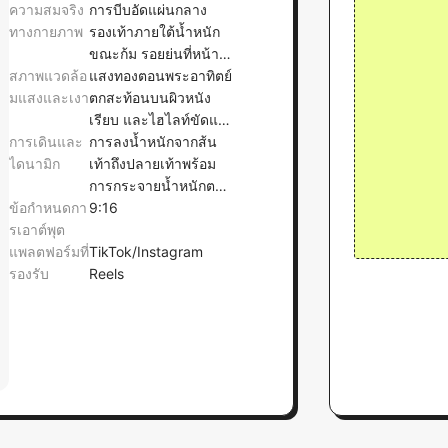
ความสมจริง
การบีบอัดแผ่นกลาง
ทางกายภาพ
รองเท้าภายใต้น้ำหนัก
ขณะก้ม รอยย่นที่หน้า
สภาพแวดล้อ
รองเท้าขณะเคลื่อนไหว
แสงทองตอนพระอาทิตย์
มแสงและเงา
และแรงเสียดทานส่วน
ตกสะท้อนบนผิวหนัง
ล่างบนพื้นหิน
เรียบ และไฮไลท์ขัดแย้ง
การเดินและ
สูงบนถุงเท้าลายระบาย
การลงน้ำหนักจากส้น
ไดนามิก
เท้าถึงปลายเท้าพร้อม
การกระจายน้ำหนักตาม
ข้อกำหนดกา
ธรรมชาติระหว่าง
9:16
รเอาต์พุต
เปลี่ยนท่ายืนเป็นการ
แพลตฟอร์มที่
เดิน
TikTok/Instagram
รองรับ
Reels