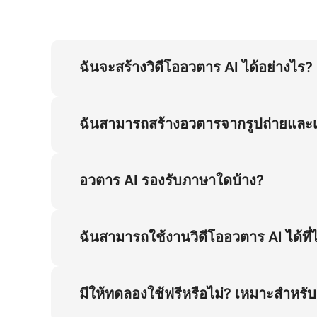
ฉันจะสร้างวิดีโออวตาร AI ได้อย่างไร?
เปิด "อวตาร AI" เลือกอวตารเสมือนที่สร้างไว้ล่
จะสร้างอวตารพูดที่มีท่าทางแม่นยำและซิงก์ปากไ
ฉันสามารถสร้างอวตารจากรูปถ่ายและเพิ
ได้ ใช้เครื่องมือสร้างอวตาร AI กับรูปภาพที่กำ
แบบประสาทเพื่อให้ได้เสียงพูดที่เป็นธรรมชาติ เ
อวตาร AI รองรับภาษาใดบ้าง?
AI ในวิดีโออธิบาย การตลาด หรือวิดีโอขาย
อวตาร AI รองรับหลายภาษา ได้แก่ ภาษาจีน โปรตุเก
ตัวแปลอวตาร AI และการพากย์หลายภาษา คุณสา
ฉันสามารถใช้งานวิดีโออวตาร AI ได้ที่
ได้ทุกที่ที่คุณเผยแพร่: เครื่องมือสร้างอวตาร
การตลาด, e-learning, เนื้อหาฝึกอบรม และศูนย์ช่
มีให้ทดลองใช้ฟรีหรือไม่? เหมาะสำหรับ
อวตาร AI