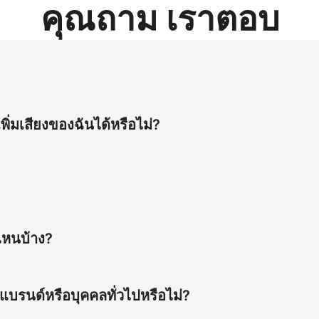
คุณถาม เราตอบ
วงหน้าหรืออัปโหลดภาพ วางสคริปต์ของคุณ เลือกภาษาและเสียง จากนั้
ด้อย่างถูกต้อง เหมาะเมื่อคุณต้องการให้อวตารพูดข้อความออนไลน
่มเสียงของฉันได้หรือไม่?
หนดเองเพื่อโคลนอวตารจากรูปถ่าย จากนั้นแนบไฟล์เสียงหรือบันทึกเ
ครื่องมืออวตาร AI จะจัดการการซิงก์ริมฝีปาก อารมณ์ และจังหวะเ
ส สเปน ฝรั่งเศส อังกฤษ เกาหลี รัสเซีย ไทย เวียดนาม ตุรกี ญี่ปุ่
มารถทำให้วิดีโอเดียวใช้งานได้ในหลายตลาด
ไหนบ้าง?
 AI สำหรับ YouTube, TikTok Shorts, Instagram Reels, โฆษณา Fa
วยเหลือ ทีมงานยังใช้สำหรับวิดีโอองค์กรที่มีอวตาร AI, วิดีโอสอนว
แบรนด์หรือบุคคลทั่วไปหรือไม่?