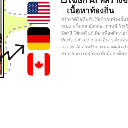
โฆษก AI ที่สร้าง
เนื้อหาท้องถิ่น
สร้างวิดีโอที่ปรับให้เข้ากับท้อง
สเปน ฝรั่งเศส อังกฤษ เกาหลี รัสเซ
อิตาลี ใช้สคริปต์เดียวเพื่อผลิตเ
Reels, LinkedIn และอื่น ๆ ตั้งแ
อวตาร AI สำหรับการตลาดผลิตภัณฑ
สร้างอวตารธุรกิจระดับมืออาชีพ