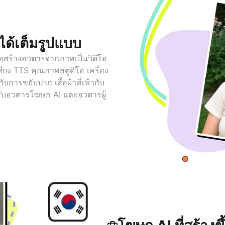
ได้เต็มรูปแบบ
อสร้างอวตารจากภาพเป็นวิดีโอ
ียง TTS คุณภาพสตูดิโอ เครื่อง
บการขยับปาก เสื้อผ้าที่เข้ากับ
รับอวตารโฆษก AI และอวตารผู้