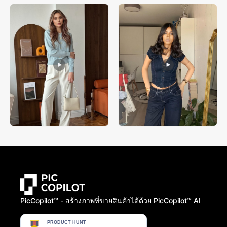
PicCopilot™️ - สร้างภาพที่ขายสินค้าได้ด้วย PicCopilot™️ AI