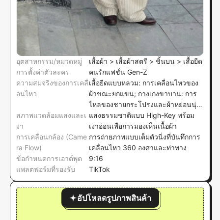
อุตสาหกรรม/หมวดหมู่
เสื้อผ้า > เสื้อผ้าสตรี > ชิ้นบน > เสื้อยืด
การตั้งค่าตัวละคร
คนรักแฟชั่น Gen-Z
ความสมจริงของการเคลื่
เสื้อยืดแบบหลวม: การเคลื่อนไหวของ
อนไหว
ผ้าขณะยกแขน; กางเกงขาบาน: การ
ไหลของชายกระโปรงและผ้าหย่อนนุ่ม
สภาพแวดล้อมแสงและเ
ขณะเดินและการหันตัว
แสงธรรมชาติแบบ High-Key พร้อม
งา
เงาอ่อนเพื่อการมองเห็นเนื้อผ้า
การเคลื่อนกล้อง (Came
การถ่ายภาพแบบเต็มตัวนิ่งที่บันทึกการ
ra Flow)
เคลื่อนไหว 360 องศาและท่าทาง
ข้อกำหนดการเอาต์พุต
9:16
แพลตฟอร์มที่รองรับ
TikTok
อัปโหลดรูปภาพสินค้า