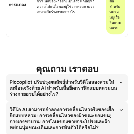
การไหลของผ้าอย่างเป็นจริง แก้ปัญหา
ซื้อ
การแปลง
ความไม่แน่ใจของผู้ใช้ว่าทรงหลวมจะ
สำหรับ
เหมาะกับร่างกายอย่างไร
หมวด
หมู่เสื้อ
ยืดแบบ
หลวม
คุณถาม เราตอบ
Piccopilot ปรับปรุงผลลัพธ์สำหรับวิดีโอลองสวมใส่
เสมือนจริงด้วย AI สำหรับเสื้อยืดกราฟิกแบบหลวมบน
ร่างกายอวบได้อย่างไร?
Piccopilot ใช้คำอธิบายเชิงสมจริงของการเคลื่อนไหว เช่น การเคลื่อนไหว
ของผ้าและการไหลของชายเสื้อ เพื่อขยายผลการลองสวมใส่เสมือนจริง กำจัด
วิดีโอ AI สามารถจำลองการเคลื่อนไหวจริงของเสื้อ
ปัญหา Uncanny Valley ในวิดีโอ AI โดยเชื่อมโยงฟิสิกส์กับการเดิน
ยืดแบบหลวม: การเคลื่อนไหวของผ้าขณะยกแขน;
กางเกงขาบาน: การไหลของชายกระโปรงและผ้า
หย่อนนุ่มขณะเดินและการหันตัวได้หรือไม่?