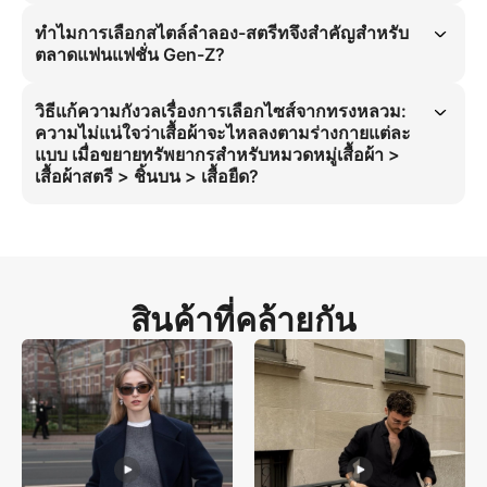
ใช่ โดยการเปรียบเทียบการเดิน (การเคลื่อนไหว) กับผ้า (ฟิสิกส์) ระบบทำให้
มั่นใจว่าการไหลของผ้าและเคลื่อนไหวเป็นธรรมชาติผ่านการสาธิตการ
ทำไมการเลือกสไตล์ลำลอง-สตรีทจึงสำคัญสำหรับ
เคลื่อนไหว 360° แก้ปัญหาการรับรู้ Uncanny Valley สำหรับทรงหลวม
ตลาดแฟนแฟชั่น Gen-Z?
สไตล์ลำลอง-สตรีทเป็นที่ต้องการมากที่สุดสำหรับ Gen-Z ฉากริมทะเลเมือง
และผ้าที่ไหลอย่างเป็นธรรมชาติในวิดีโอสร้างความเชี่ยวชาญในหมวดหมู่ 
วิธีแก้ความกังวลเรื่องการเลือกไซส์จากทรงหลวม:
ขับเคลื่อนการแปลงเป็นผู้ซื้อโดยตรงตามความต้องการที่ละเอียดของตลาด
ความไม่แน่ใจว่าเสื้อผ้าจะไหลลงตามร่างกายแต่ละ
แบบ เมื่อขยายทรัพยากรสำหรับหมวดหมู่เสื้อผ้า >
เสื้อผ้าสตรี > ชิ้นบน > เสื้อยืด?
การใช้การสาธิตการเคลื่อนไหวแบบไดนามิก 360° ด้วยการเคลื่อนไหวที่มี
ความละเอียดสูงกำจัดความกังวลเรื่องการเลือกไซส์ ช่วยให้การลองสวมใส่
เสมือนจริงด้วย AI สำหรับหมวดหมู่เสื้อยืดสามารถขยายผลได้ โดยตรวจสอบ
การไหลของผ้าในร่างกายหลายแบบ
สินค้าที่คล้ายกัน