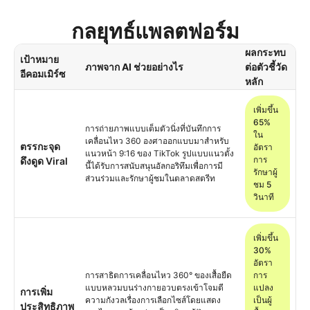
กลยุทธ์แพลตฟอร์ม
ผลกระทบ
เป้าหมาย
ภาพจาก AI ช่วยอย่างไร
ต่อตัวชี้วัด
อีคอมเมิร์ซ
หลัก
เพิ่มขึ้น
65%
การถ่ายภาพแบบเต็มตัวนิ่งที่บันทึกการ
ใน
เคลื่อนไหว 360 องศาออกแบบมาสำหรับ
ตรรกะจุด
อัตรา
แนวหน้า 9:16 ของ TikTok รูปแบบแนวตั้ง
การ
ดึงดูด Viral
นี้ได้รับการสนับสนุนอัลกอริทึมเพื่อการมี
รักษาผู้
ส่วนร่วมและรักษาผู้ชมในตลาดสตรีท
ชม 5
วินาที
เพิ่มขึ้น
30%
อัตรา
การสาธิตการเคลื่อนไหว 360° ของเสื้อยืด
การ
แบบหลวมบนร่างกายอวบตรงเข้าโจมตี
แปลง
การเพิ่ม
ความกังวลเรื่องการเลือกไซส์โดยแสดง
เป็นผู้
ประสิทธิภาพ