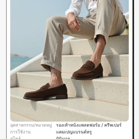
อุตสาหกรรม/หมวดหมู่
รองเท้าหนังแพลตฟอร์ม / ครีพเปอร์
การใช้งาน
แคมเปญแบรนด์หรู
สไตล์
มินิมอล