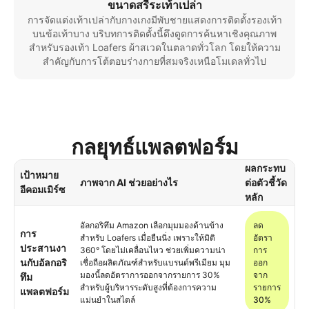
ขนาดสรีระเท้าเปล่า
การจัดแต่งเท้าเปล่ากับกางเกงมีพับชายแสดงการติดตั้งรองเท้า
บนข้อเท้าบาง บริบทการติดตั้งนี้ดึงดูดการค้นหาเชิงคุณภาพ
สำหรับรองเท้า Loafers ผ้าสเวดในตลาดทั่วโลก โดยให้ความ
สำคัญกับการโต้ตอบร่างกายที่สมจริงเหนือโมเดลทั่วไป
กลยุทธ์แพลตฟอร์ม
ผลกระทบ
เป้าหมาย
ภาพจาก AI ช่วยอย่างไร
ต่อตัวชี้วัด
อีคอมเมิร์ซ
หลัก
อัลกอริทึม Amazon เลือกมุมมองด้านข้าง
ลด
การ
สำหรับ Loafers เมื่อยืนนิ่ง เพราะให้มิติ
อัตรา
ประสานงา
360° โดยไม่เคลื่อนไหว ช่วยเพิ่มความน่า
การ
นกับอัลกอริ
เชื่อถือผลิตภัณฑ์สำหรับแบรนด์พรีเมียม มุม
ออก
มองนี้ลดอัตราการออกจากรายการ 30%
จาก
ทึม
สำหรับผู้บริหารระดับสูงที่ต้องการความ
รายการ
แพลตฟอร์ม
แม่นยำในสไตล์
30%