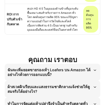
สเปก HD 4:5 ในมุมมองด้านข้างที่มุมระดับ
ลด
พื้นเหมาะสมสำหรับรายการ Amazon ทั่ว
ROI การ
ต้นทุน
โลก ลดต้นทุนการผลิต 95% ขณะแก้ปัญหา
ปรับตัวเข้า
การ
ความแม่นยำในการวัดไซส์และสไตล์
ผลิต
กับตลาด
เนื่องจากสัดส่วน 4:5 เป็นมาตรฐานสำหรับ
95%
มุมมองมือถือและเดสก์ท็อปในตลาดทั่วโลก
คุณถาม เราตอบ
ฉันจะเพิ่มยอดขายรองเท้า Loafers บน Amazon ได้
อย่างไรด้วยการออกแบบนี้?
มุมมองด้านข้างบน Amazon เพิ่มยอดขาย 25% สำหรับรองเท้า Loafers 
ผู้ชาย มุมมองนี้ให้การมองเห็นการติดตั้งที่แม่นยำ แก้ปัญหาความแม่นยำใน
ผ้าสเวดผิวเรียบและแสงธรรมชาติกลางแจ้งช่วยให้ดู
การวัดไซส์และสไตล์สำหรับผู้บริหารระดับสูง สัดส่วน 4:5 และแสงธรรมชาติ
สมจริงได้อย่างไร?
กลางแจ้งเสริมความน่าเชื่อถือผลิตภัณฑ์ ดึงดูด Traffic ระดับโลกและแก้ไข
痛点หลักเรื่องความไม่แม่นยำของสไตล์
ผ้าสเวดผิวเรียบและแสงธรรมชาติกลางแจ้งสร้างภาพลักษณ์วัสดุ 100% ที่
สมจริง ผิวผ้าดูดซับแสงอย่างสม่ำเสมอ ป้องกันการสะท้อนแสงดิจิทัล ในขณะ
ทำไมการจัดแต่งเท้าเปล่าจึงจำเป็นสำหรับตลาดทั่ว