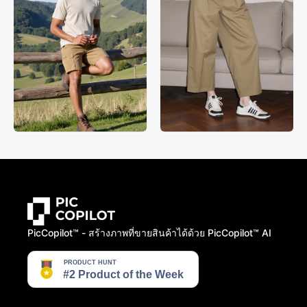
PicCopilot™️ - สร้างภาพที่ขายสินค้าได้ด้วย PicCopilot™️ AI