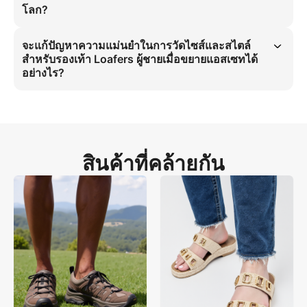
ที่ยืนนิ่งบนบันไดคอนกรีตแสดงการติดตั้งที่แท้จริงบนข้อเท้าบาง กำจัดความ
โลก?
รู้สึกไม่เป็นธรรมชาติสำหรับรองเท้า Loafers ผู้ชาย แก้ไข痛点หลักได้
การจัดแต่งเท้าเปล่าเป็นสิ่งจำเป็นสำหรับความน่าเชื่อถือในตลาดทั่วโลกของ
รองเท้า Loafers ผู้ชาย มันแสดงการติดตั้งที่แท้จริงบนข้อเท้าบางโดยไม่มี
จะแก้ปัญหาความแม่นยำในการวัดไซส์และสไตล์
การรบกวนจากถุงเท้า ดึงดูด Traffic ค้นหาเชิงคุณภาพ รายละเอียดกางเกงมี
สำหรับรองเท้า Loafers ผู้ชายเมื่อขยายแอสเซทได้
พับชายพร้อมแสงธรรมชาติกลางแจ้งแสดงความเหมาะสมของรองเท้า
อย่างไร?
สำหรับสถานการณ์ทางธุรกิจและลำลองในตลาดทั่วโลก
ความแม่นยำในการวัดไซส์และสไตล์สำหรับรองเท้า Loafers ผู้ชายถูกแก้ไข
ด้วยมุมมองด้านข้าง 4:5 มุมมองนี้ให้การวัดขนาดที่แม่นยำที่ข้อเท้า ซึ่ง
สำคัญสำหรับข้อเท้าบาง สเปก HD และแสงธรรมชาติกลางแจ้งบนบันได
คอนกรีตกำจัดข้อผิดพลาดการขยาย รับประกันความสม่ำเสมอสำหรับตลาด
ทั่วโลก
สินค้าที่คล้ายกัน