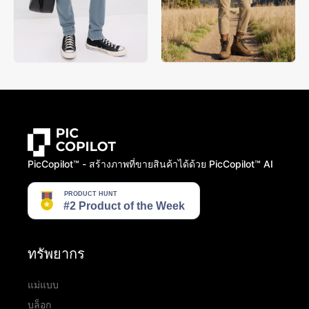
PicCopilot™️ - สร้างภาพที่ขายสินค้าได้ด้วย PicCopilot™️ AI
ทรัพยากร
แม่แบบ
บล็อก