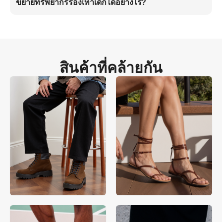
ขยายทรัพยากรรองเท้าเด็กได้อย่างไร?
รูปแบบนี้จับการค้นหาที่มีเจตนาสูงสำหรับรองเท้าเด็ก โดยเฉพาะผู้ปกครอง
ในตลาดสากล เพิ่มอัตราการแปลง
สเปก HD 4:5 แก้ปัญหาความถูกต้องของขนาดสำหรับเด็ก เมื่อขยาย
ทรัพยากรรองเท้าเด็ก มุม 45 องศาและท่าทางยืนนิ่งในแสงธรรมชาติกลาง
แจ้งบนพื้นคอนกรีตแสดงการปรับขนาดที่แม่นยำ ลดต้นทุนการผลิตลง 95% 
สำหรับผู้ปกครอง รับประกันการปรับขนาดที่เป็นจริงสำหรับเด็กในตลาดสากล
สินค้าที่คล้ายกัน