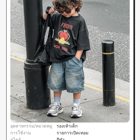
อุตสาหกรรม/หมวดหมู่
รองเท้าเด็ก
การใช้งาน
รายการเปิดเทอม
สไตล์
กีฬา