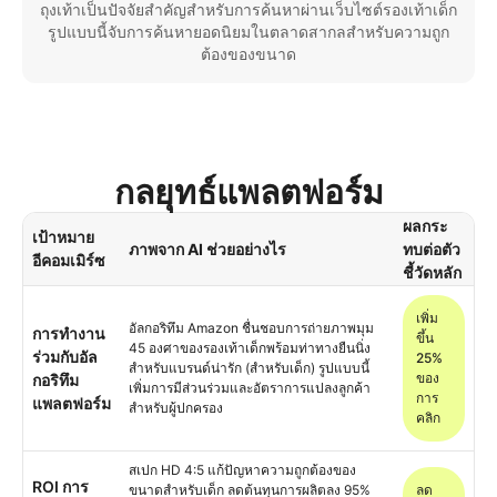
ถุงเท้าเป็นปัจจัยสำคัญสำหรับการค้นหาผ่านเว็บไซต์รองเท้าเด็ก
รูปแบบนี้จับการค้นหายอดนิยมในตลาดสากลสำหรับความถูก
ต้องของขนาด
กลยุทธ์แพลตฟอร์ม
ผลกระ
เป้าหมาย
ภาพจาก AI ช่วยอย่างไร
ทบต่อตัว
อีคอมเมิร์ซ
ชี้วัดหลัก
เพิ่ม
อัลกอริทึม Amazon ชื่นชอบการถ่ายภาพมุม
การทำงาน
ขึ้น
45 องศาของรองเท้าเด็กพร้อมท่าทางยืนนิ่ง
ร่วมกับอัล
25%
สำหรับแบรนด์น่ารัก (สำหรับเด็ก) รูปแบบนี้
ของ
กอริทึม
เพิ่มการมีส่วนร่วมและอัตราการแปลงลูกค้า
การ
แพลตฟอร์ม
สำหรับผู้ปกครอง
คลิก
สเปก HD 4:5 แก้ปัญหาความถูกต้องของ
ROI การ
ขนาดสำหรับเด็ก ลดต้นทุนการผลิตลง 95%
ลด