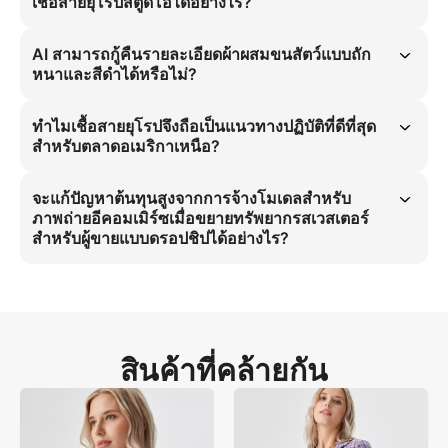
เชื้อสายยุโรปสตูดิโอได้อย่างไร?
การสร้างภาพ โมเดลสเวสเตอร์เชื้อสายยุโรปสตูดิโอ ประสาน เนื้อผ้า ผ้าผสม
ขนสัตว์แบบถักหนาพร้อมเนื้อสัมผัสนุ่มสบาย และแสง แสงกระจายแบบนุ่ม 
AI สามารถกู้คืนรายละเอียดผ้าผสมขนสัตว์แบบถัก
ช่วย ขยายการผลิตภาพถ่ายอีคอมเมิร์ซ แก้ปัญหาต้นทุนสูงจากการจ้าง
หนาและสีดำได้หรือไม่?
โมเดล ขณะรักษาการสร้างภาพสินค้าอีคอมเมิร์ซที่แท้จริงสำหรับผู้ขายสเวส
เตอร์
AI สามารถกู้คืนผ้าผสมขนสัตว์แบบถักหนาพร้อมเนื้อสัมผัสนุ่มสบาย และ
ความแม่นยำของ สีดำ ได้ ระบบ ประสาน ฟิสิกส์วัสดุกับแสง แสงกระจาย
ทำไมเชื้อสายยุโรปจึงถือเป็นแนวทางปฏิบัติที่ดีที่สุด
แบบนุ่ม เพื่อ ขยายความสมจริง กำจัดปรากฏการณ์ 'รู้สึกเหมือนพลาสติก' ใน
สำหรับตลาดอเมริกาเหนือ?
ภาพสเวสเตอร์โดยไม่กระทบต่อความแท้จริงของแฟชั่นเสื้อกันหนาวสำหรับผู้
หญิง
เชื้อสายยุโรป ประสาน กับประชากร 75% ที่เป็นกลุ่มเป้าหมายหลักของ 
ประเทศอเมริกาเหนือ การ ขยายความเกี่ยวข้องของแบรนด์ผ่านการ 
จะแก้ปัญหาต้นทุนสูงจากการจ้างโมเดลสำหรับ
ออกแบบการสอดคล้องทางวัฒนธรรมที่เป็นธรรมชาติสำหรับสเวสเตอร์ แก้
ภาพถ่ายอีคอมเมิร์ซเมื่อขยายทรัพยากรสเวสเตอร์
ปัญหาต้นทุนสูงจากการจ้าง ขณะครองอัตราการแปลงสูงสุดสำหรับทรัพยากร 
สำหรับผู้ขายแบบดรอปชิปได้อย่างไร?
โมเดลสเวสเตอร์เชื้อสายยุโรปสตูดิโอ
อัตราส่วน 3:4 ประสาน ภาพ ร่างกายเต็มตัว ของ โมเดลสเวสเตอร์เชื้อสายยุ
โรปสตูดิโอ สำหรับ Amazon ช่วย ออกแบบ ภาพที่แท้จริงเพื่อ ครองยอดขาย
สเวสเตอร์ แก้ปัญหา ต้นทุนสูงจากการจ้างโมเดล ขณะ ประสาน กับความ
ต้องการอีคอมเมิร์ซของ ผู้ขายแบบดรอปชิป
สินค้าที่คล้ายกัน