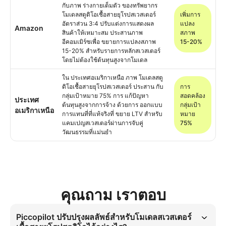
กับภาพ ร่างกายเต็มตัว ของทรัพยากร
โมเดลสตูดิโอเชื้อสายยุโรปสเวสเตอร์
เพิ่มการ
อัตราส่วน 3:4 ปรับแต่งการแสดงผล
แปลง
Amazon
สินค้าให้เหมาะสม ประสานภาพ
สภาพ
อีคอมเมิร์ซเพื่อ ขยายการแปลงสภาพ
15-20%
15-20% สำหรับรายการหลักสเวสเตอร์
โดยไม่ต้องใช้ต้นทุนสูงจากโมเดล
ใน ประเทศอเมริกาเหนือ ภาพ โมเดลสตู
ดิโอเชื้อสายยุโรปสเวสเตอร์ ประสาน กับ
การ
กลุ่มเป้าหมาย 75% การ แก้ปัญหา
สอดคล้อง
ประเทศ
ต้นทุนสูงจากการจ้าง ด้วยการ ออกแบบ
กลุ่มเป้า
อเมริกาเหนือ
การแทนที่ที่แท้จริงที่ ขยาย LTV สำหรับ
หมาย
แคมเปญสเวสเตอร์ผ่านการจับคู่
75%
วัฒนธรรมที่แม่นยำ
คุณถาม เราตอบ
Piccopilot ปรับปรุงผลลัพธ์สำหรับโมเดลสเวสเตอร์