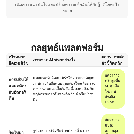
เพิ่มความน่าสนใจและสร้างความเชื่อมั่นให้กับผู้บริโภคเป้า
หมาย
กลยุทธ์แพลตฟอร์ม
เป้าหมาย
ผลกระทบต่อ
ภาพจาก AI ช่วยอย่างไร
อีคอมเมิร์ซ
ตัวชี้วัดหลัก
อัตราการ
แพลตฟอร์มอีคอมเมิร์ซให้ความสำคัญกับ
การปรับให้
คลิกสูงขึ้น
ภาพถ่ายมือถือแบบมุมกล้องใกล้เพื่อตรวจ
สอดคล้อง
50% เมื่อ
สอบขนาดและเนื้อสัมผัส ซึ่งสอดคล้องกับ
ใช้ภาพ
กับอัลกอริ
พฤติกรรมการค้นหาผลิตภัณฑ์ครีมบำรุง
อ้างอิง
ทึม
ผิว
ขนาด
อัตราการ
แปลง
รูปแบบการใช้ครีมด้วยปลายนิ้วอย่าง
สภาพสูง
จิตวิทยา