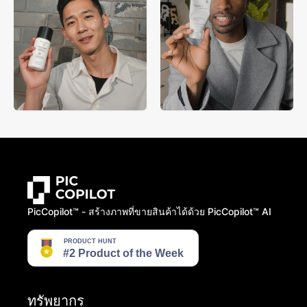
PicCopilot™️ - สร้างภาพที่ขายสินค้าได้ด้วย PicCopilot™️ AI
ทรัพยากร