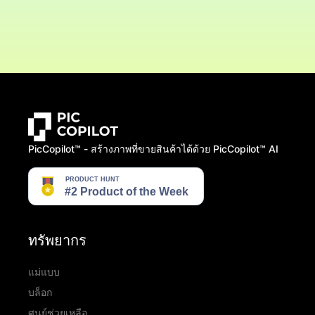
PicCopilot™️ - สร้างภาพที่ขายสินค้าได้ด้วย PicCopilot™️ AI
ทรัพยากร
แม่แบบ
บล็อก
ศูนย์ช่วยเหลือ