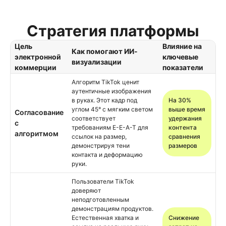
Стратегия платформы
Цель
Влияние на
Как помогают ИИ-
электронной
ключевые
визуализации
коммерции
показатели
Алгоритм TikTok ценит
аутентичные изображения
в руках. Этот кадр под
На 30%
углом 45° с мягким светом
выше время
Согласование
соответствует
удержания
с
требованиям E-E-A-T для
контента
алгоритмом
ссылок на размер,
сравнения
демонстрируя тени
размеров
контакта и деформацию
руки.
Пользователи TikTok
доверяют
неподготовленным
демонстрациям продуктов.
Естественная хватка и
Снижение