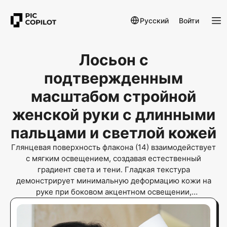
Русский
Войти
Лосьон с
подтвержденным
масштабом стройной
женской руки с длинными
пальцами и светлой кожей
Глянцевая поверхность флакона (14) взаимодействует
с мягким освещением, создавая естественный
градиент света и тени. Гладкая текстура
демонстрирует минимальную деформацию кожи на
руке при боковом акцентном освещении,
подтверждая физический вес продукта. Эта методика
устраняет цифровые артефакты, обеспечивая
человеческую и органичную реализм через видимые