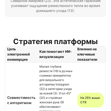
Северной Америки (23). Эта эстетическая гармония
усиливает ощущение ремесленного тепла во время
домашнего ухода (13).
Стратегия платформы
Цель
Влияние на
Как помогают ИИ-
электронной
ключевые
визуализации
коммерции
показатели
Малая глубина
резкости (16) в ручных
съемках приоритетна
для визуального
алгоритма Instagram
(22) в категории ухода
за кожей (3). Угол 45°
Совместимость
(20) и стройная
На 25% выше
женская рука (9)
CTR
с алгоритмом
обеспечивают