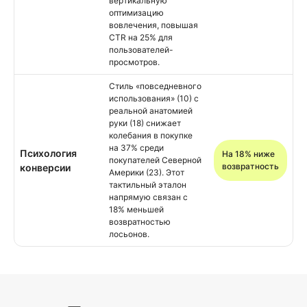
вертикальную
оптимизацию
вовлечения, повышая
CTR на 25% для
пользователей-
просмотров.
Стиль «повседневного
использования» (10) с
реальной анатомией
руки (18) снижает
колебания в покупке
на 37% среди
Психология
На 18% ниже
покупателей Северной
возвратность
конверсии
Америки (23). Этот
тактильный эталон
напрямую связан с
18% меньшей
возвратностью
лосьонов.