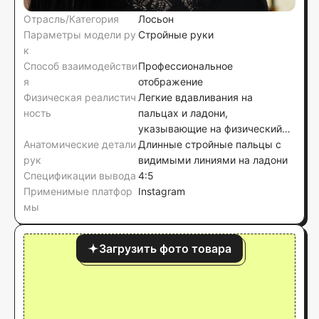
Отрасль/Категория
Лосьон
Параметры модели ру
Стройные руки
к
Способ взаимодействи
Профессиональное
я
отображение
Физическая реалистич
Легкие вдавливания на
ность
пальцах и ладони,
указывающие на физический
Анатомические детали
вес флакона и цилиндрическую
Длинные стройные пальцы с
рук
форму, без видимой
видимыми линиями на ладони
Спецификации вывода
деформации поверхности
4:5
Применимые платфор
флакона
Instagram
мы
Загрузить фото товара