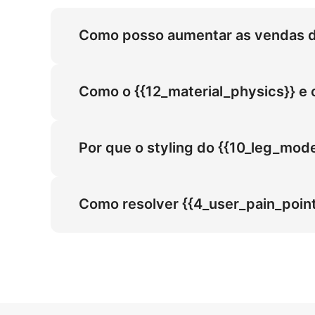
Como posso aumentar as vendas de
A proporção 4:5 em Vista Lateral escala a
Brilhante e Punho de Jeans para resolver o 
Como o {{12_material_physics}} e o
de Couro Plataforma / Creepers em 30% e 
Couro Brilhante sob Luz Natural ao Ar Livre 
sincroniza-se com a proporção 4:5 para criar
Por que o styling do {{10_leg_mod
em alta definição em configurações de Relva
O Punho de Jeans é essencial para o mercad
visualização do ajuste para eventos profiss
Como resolver {{4_user_pain_point}
Livre na Relva, escalando confiança nos al
Para resolver Visualizar o ajuste para event
Couro Brilhante e o Punho de Jeans nos Torn
ajuste para Profissionais Corporativos, re