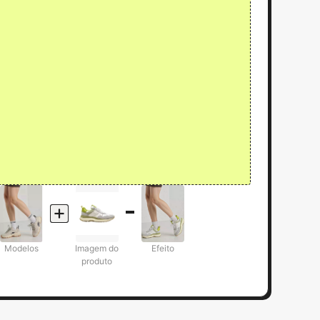
Modelos
Imagem do
Efeito
produto