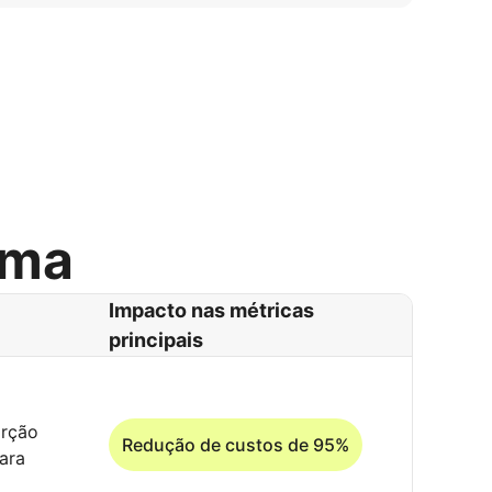
rma
Impacto nas métricas
principais
orção
Redução de custos de 95%
ara