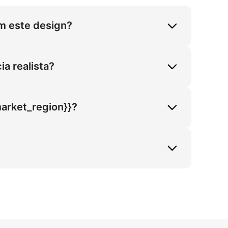
m este design?
on. Este design implementa Couro 
ativos, aumentando as vendas de Sapatos 
a realista?
extura durante a Posição Estática 
ementação utiliza a 19_ratio para precisão 
market_region}}?
orporativos.
e Couro Plataforma. Resolve a 
a proporção 4:5 e a Luz Natural ao Ar 
aforma / Creepers, implemente a física de 
na Relva garante validação realista do 