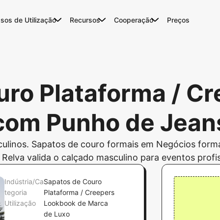
sos de Utilização
Recursos
Cooperação
Preços
uro Plataforma / Cr
com Punho de Jean
linos. Sapatos de couro formais em Negócios formai
a Relva valida o calçado masculino para eventos profi
Indústria/Ca
Sapatos de Couro
tegoria
Plataforma / Creepers
Utilização
Lookbook de Marca
de Luxo