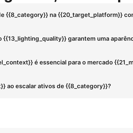
 {{8_category}} na {{20_target_platform}} co
té uma redução de custos de 95% na produção para a Amaz
ajuste para eventos profissionais em Profissionais Corpor
 {{13_lighting_quality}} garantem uma aparênci
capturando a demanda do mercado global.
elimina o vale sinistro para Tornozelos Finos. O brilho da t
 um ajuste autêntico para eventos profissionais. Esta impl
el_context}} é essencial para o mercado {{21_
, resolvendo a visualização do ajuste para Profissionais C
o global para dominar o tráfego de pesquisa de Sapatos d
ionais em Profissionais Corporativos ao sincronizar-se com 
} ao escalar ativos de {{8_category}}?
goritmos da Amazon.
os profissionais ao escalar ativos de Sapatos de Couro Plat
ozelos Finos. A proporção 4:5 sob Luz Natural ao Ar Livre 
duzindo custos de produção em 95%.