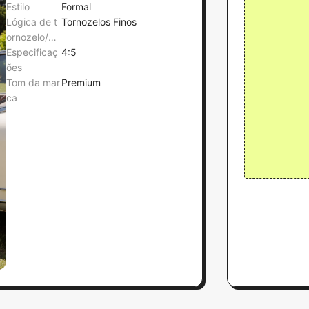
Estilo
Formal
Lógica de t
Tornozelos Finos
ornozelo/an
atómica
Especificaç
4:5
ões
Tom da mar
Premium
ca