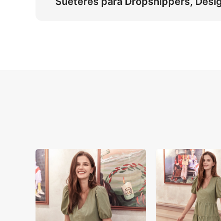
Suéteres para Dropshippers, Des
Resolva os custos elevados de sessões foto
3:4 e a iluminação de estúdio suave são oti
mais rápido, reduzindo custos em 90% para