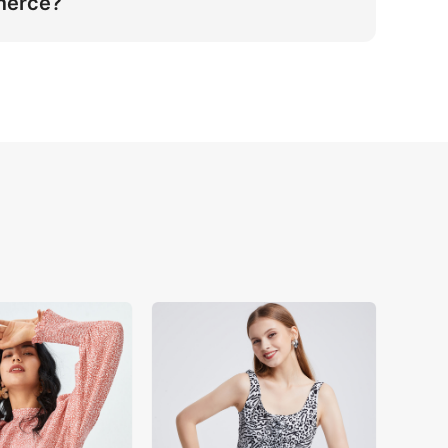
merce?
 caucasiano geradas por IA. A proporção 
em escala ativos de suéteres 10 vezes 
utenticidade visual.