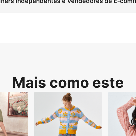
igners Independentes e Vendedores de E-com
gráficas ao Estratégizar com imagens de modelo de suéter
mizadas para listagens principais na Amazon. Esta abordag
 vendedores de e-commerce, mantendo simultaneamente a a
Mais como este