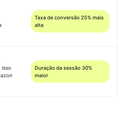
Taxa de conversão 25% mais
a
alta
 Isso
Duração da sessão 30%
mazon
maior