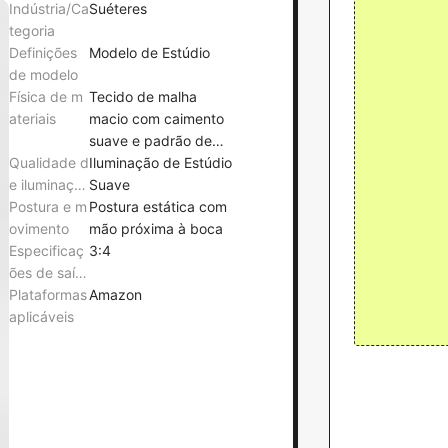
Indústria/Ca
Suéteres
tegoria
Definições
Modelo de Estúdio
de modelo
Física de m
Tecido de malha
ateriais
macio com caimento
suave e padrão de
Qualidade d
coração
Iluminação de Estúdio
e iluminaçã
Suave
o
Postura e m
Postura estática com
ovimento
mão próxima à boca
Especificaç
3:4
ões de saíd
a
Plataformas
Amazon
aplicáveis