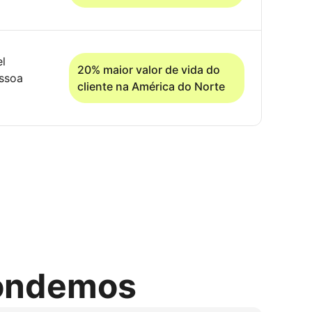
el
20% maior valor de vida do
essoa
cliente na América do Norte
pondemos