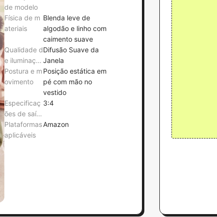
de modelo
Física de m
Blenda leve de
ateriais
algodão e linho com
caimento suave
Qualidade d
Difusão Suave da
e iluminaçã
Janela
o
Postura e m
Posição estática em
ovimento
pé com mão no
vestido
Especificaç
3:4
ões de saíd
a
Plataformas
Amazon
aplicáveis