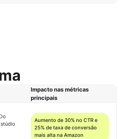
rma
Impacto nas métricas
principais
'Do
Aumento de 30% no CTR e
Estúdio
25% de taxa de conversão
mais alta na Amazon