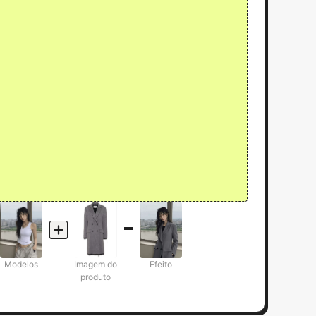
Modelos
Imagem do
Efeito
produto