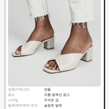
업종/카테고리
샌들
용도
여름 컬렉션 광고
스타일
두꺼운 굽
발목/해부학적 로직
슬림한 발목