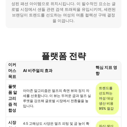
성된 패션 아이템으로 위치시킵니다. 이 필수적인 요소는 글
로벌 시장에서 샌들 관련 검색 트래픽을 유입시키며, 세련된
브랜딩이 트렌드를 선도하는 여성의 여름 컬렉션 구매 결정
을 이끕니다.
플랫폼 전략
이커
핵심 지표 영
머스
AI 비주얼의 효과
향
목표
플랫
트렌드를
아마존 알고리즘은 멀즈의 측면 뷰와 정지 자
폼 알
선도하는
세를 선호합니다. 이 뷰는 두꺼운 굽과 멀즈 실
고리
여성 대상
루엣을 강조해 글로벌 시장에서 전환율을 높
생산 비용
즘 적
입니다.
95% 절감
합성
시장
4:5 고해상도 사양은 멀즈 피팅 및 굽 높이 확
자산 생산