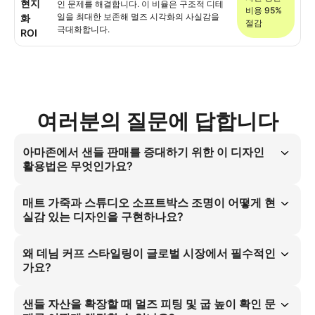
현지
인 문제를 해결합니다. 이 비율은 구조적 디테
비용 95%
일을 최대한 보존해 멀즈 시각화의 사실감을
화
절감
극대화합니다.
ROI
여러분의 질문에 답합니다
아마존에서 샌들 판매를 증대하기 위한 이 디자인
활용법은 무엇인가요?
아마존은 두꺼운 굽과 데님 커프 스타일링이 적용된 고현실적 멀즈 이미
지를 우선시합니다. 매트 가죽의 슬림한 발목 표현과 정지 자세, 스튜디오 
매트 가죽과 스튜디오 소프트박스 조명이 어떻게 현
소프트박스 조명은 트렌드를 선도하는 여성 대상 생산 비용을 95% 절감
실감 있는 디자인을 구현하나요?
하며 글로벌 시장에서 전환율을 극대화합니다.
슬림한 발목에 적용된 매트 가죽과 정지 자세, 스튜디오 소프트박스 조명
은 자연스러운 광택을 생성합니다. 균일한 조명은 그림자를 제거해 멀즈 
왜 데님 커프 스타일링이 글로벌 시장에서 필수적인
구조와 두꺼운 굽이 실제처럼 보이도록 만듭니다. 이를 통해 트렌드를 선
가요?
도하는 여성의 글로벌 시장에서 피팅 및 굽 높이 시각화의 정확도를 보장
합니다.
데님 커프와 발목 위로 올라간 데님 커프 디테일은 멀즈를 완성된 아우터
로 연결해줍니다. 이는 글로벌 시장에서 샌들 관련 고의도 검색 트래픽을 
샌들 자산을 확장할 때 멀즈 피팅 및 굽 높이 확인 문
유입시키며, 세련된 감성과 시각적 사실성이 트렌드를 선도하는 여성의 