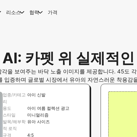
리소스
협력
가격
AI: 카펫 위 실제적
 감각을 보여주는 바닥 노출 이미지를 제공합니다. 45도 
를 입증하며 글로벌 시장에서 유아의 자연스러운 착용감을
업종/카테고
아이 신발
리
용도
아이 여름 컬렉션 광고
스타일
미니멀리즘
발목/해부학
유아 사이즈
적 로직
규격
4:5