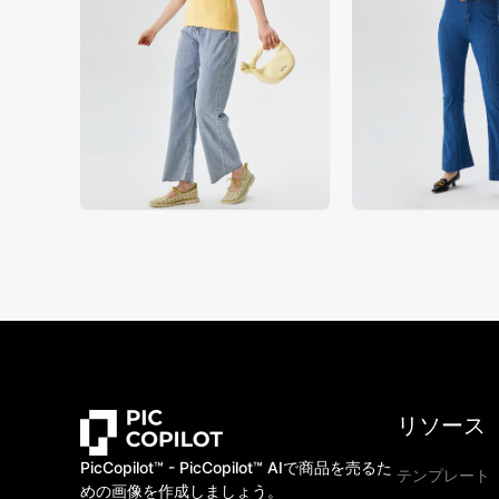
リソース
PicCopilot™️ - PicCopilot™️ AIで商品を売るた
テンプレート
めの画像を作成しましょう。