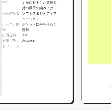
特性
ずかに起毛した質感を
持つ厚手の編み上げセ
光影の品質
ーター
ソフトスタジオディフ
ュージョン
ポーズと動
ポケットに手を入れた
作
姿勢
出力仕様
3:4
適用プラッ
Amazon
トフォーム