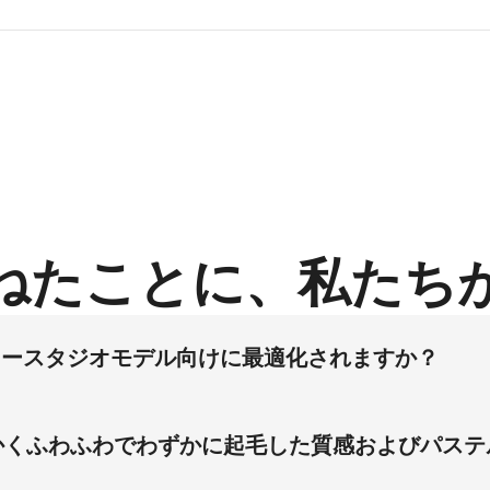
ねたことに、私たち
セータースタジオモデル向けに最適化されますか？
ディフュージョンを活用した欧米系セータースタジオモデルアセ
手法によりライブモデル不要となり、Amazonメイン商品ペ
かくふわふわでわずかに起毛した質感およびパス
トに手を入れたポーズが北米市場向けにブランド権威を確立し