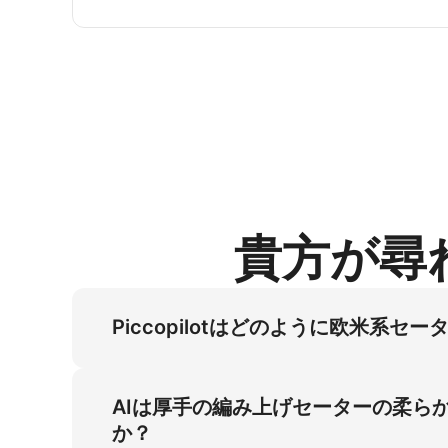
貴方が尋
Piccopilotはどのように欧米系
3:4ハイビジョン仕様およびソフトスタジオ
モデル契約の高コスト問題を解消します。 この
AIは厚手の編み上げセーターの柔ら
ます。パステルピンクのテキスタイルとポケッ
か？