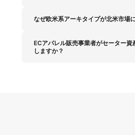
3:4ハイビジョン仕様およびソフトスタジオ
ピンクで正確に再現します。 物理サンプルな
なぜ欧米系アーキタイプが北米市場
事業者向けにブランド統一のビジュアルを提供
スタジオモデル写真における欧米系特徴は、北
トに手を入れたポーズとパステルピンクのテキ
ECアパレル販売事業者がセーター
ンゲージメントを保証します。
しますか？
ECアパレル販売事業者のセーター資産拡大には
のファッション撮影およびモデル契約の高コス
プロフェッショナルビジュアルがAmazonメ