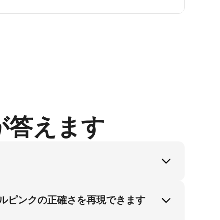
が答えます
ットにより、プロのファッション撮影および
ージで15％のコンバージョン率向上を達成し
テルピンクの正確さを再現できます
ます。