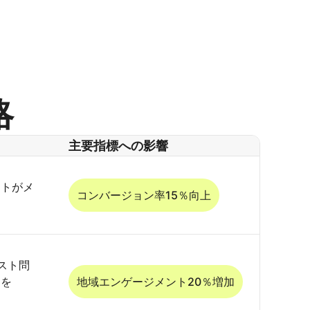
略
主要指標への影響
ットがメ
コンバージョン率15％向上
スト問
トを
地域エンゲージメント20％増加