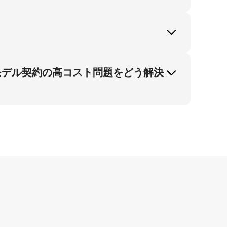
ふわふわでわずかに起毛した質感をパステル
トスタジオ内での45度角設定によりEC販売
るためのベストプラクティスです。 ポケッ
威を強化し、EC販売事業者の市場固有のエ
モデル契約の高コスト問題をどう解決
開することが推奨されます。 これによりプロ
ルホワイトスタジオ内の45度角設定による