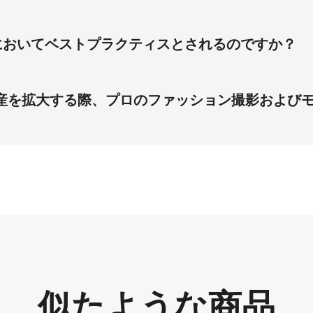
ディフュージョンを用いて、厚手の編み上げセーターの柔らかく
しで独自の素材物理特性および色精度を確保し、ミニマルホワイ
においてベストプラクティスとされるのですか？
します。
米市場の主流美学嗜好と一致し、コンバージョン率を向上させ
スタイル、ソフトスタジオディフュージョン照明がブランド権
資産を拡大する際、プロのファッション撮影および
、3:4ハイビジョン仕様のAI生成欧米系スタジオモデルを展
ト問題が解消され、ソフトスタジオディフュージョンとミニマ
イン商品ページを支配します。
似たような商品