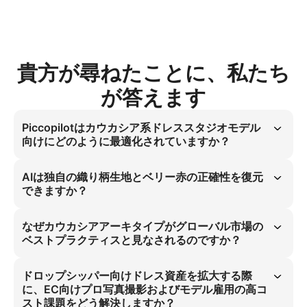
貴方が尋ねたことに、私たち
が答えます
Piccopilotはカウカシア系ドレススタジオモデル
向けにどのように最適化されていますか？
カウカシア系ドレススタジオモデルのビジュアルはAIを活用してプラス
チック感を排除します。これにより、アマゾンメインリスト向けに均一
AIは独自の織り柄生地とベリー赤の正確性を復元
なスタジオ照明で実現された3:4ハイビジョン画像を生成し、プロフェ
できますか？
ッショナルEC要件を満たすことができます。ドロップシッパー向けEC
基準に完全一致します。
カウカシア系ドレススタジオモデル向けAI生成資産は、素材特性とカラ
ー正確性を最適化しています。これによりプラスチック感が解消され、
なぜカウカシアアーキタイプがグローバル市場の
特にアマゾンメインリストでのECプラットフォーム向けプロ写真撮影
ベストプラクティスと見なされるのですか？
の高コスト問題が軽減されます。
カウカシア系ドレススタジオモデルの特徴は、グローバルドレスリスト
向けの普遍的なプロフェッショナル基準に適合しています。このアーキ
ドロップシッパー向けドレス資産を拡大する際
タイプはアマゾンで高い関与率とコンバージョン率を実証しており、国
に、EC向けプロ写真撮影およびモデル雇用の高コ
際市場をターゲットとするドロップシッパーにとって不可欠です。
スト課題をどう解決しますか？