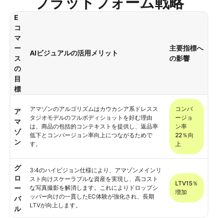
プラットフォーム戦略
E
コ
マ
ー
主要指標へ
AIビジュアルの活用メリット
ス
の影響
の
目
標
アマゾンのアルゴリズムはカウカシア系ドレスス
コンバ
ア
タジオモデルのフルボディショットを好む理由
ージョ
マ
は、商品の包括的コンテキストを提供し、返品率
ン率
ゾ
低下とコンバージョン率向上につながるためで
22％向
ン
す。
上
グ
3:4のハイビジョン仕様により、アマゾンメインリ
ロ
スト向けスケーラブルな資産を実現し、高コスト
LTV15％
ー
な写真撮影を解消します。これによりドロップシ
増加
ッパー向けの一貫したEC体験が強化され、長期
バ
LTVが向上します。
ル