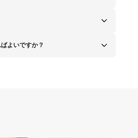
ニングモデルにより、EC商品写真に必要な正
を支持しています。 ポケットに入った手の
向上します。
ればよいですか？
品制作コストを70％削減しつつShopifyスト