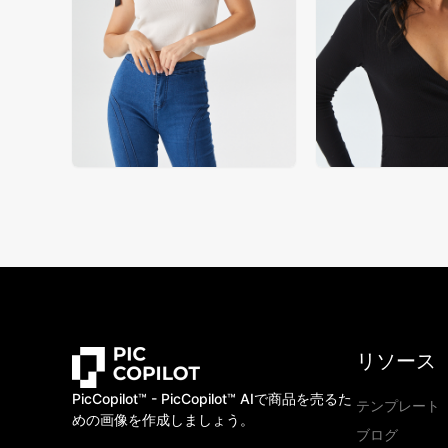
リソース
PicCopilot™️ - PicCopilot™️ AIで商品を売るた
テンプレート
めの画像を作成しましょう。
ブログ