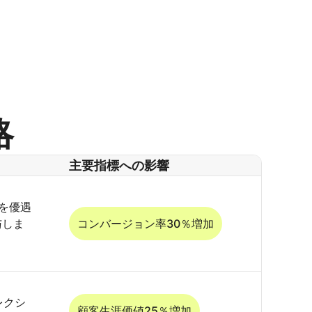
略
主要指標への影響
トを優遇
与しま
コンバージョン率30％増加
レクシ
顧客生涯価値25％増加