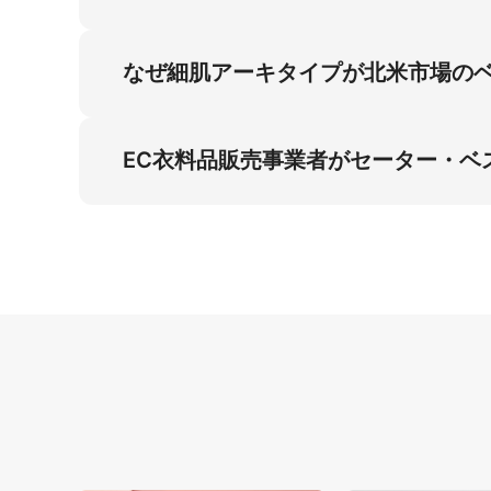
ー・ベスト販売事業者へ最高品質の写真を提供
AIはソフトニット素材の99.9％の精度を復
確な質感と色合いを実現し、プロの撮影が必要
なぜ細肌アーキタイプが北米市場の
細肌アーキタイプは北米市場のベストプラクテ
ポーズなど特徴がターゲット層と一致し、Sho
EC衣料品販売事業者がセーター・ベ
EC衣料品販売事業者の高コスト問題はAI生成画像に
アのコンバージョン率を30％向上させるプロ