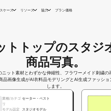
スケース
リソース
協力
プラン価格
ットトップのスタジオ
商品写真。
のニット素材とわずかな伸縮性、フラワーメイド刺繍の
商品画像生成がAI衣料品モデリングとAI生成ファッシ
します。
業種/カテゴ
セーター・ベスト
リ
モデル設定
スタジオモデル