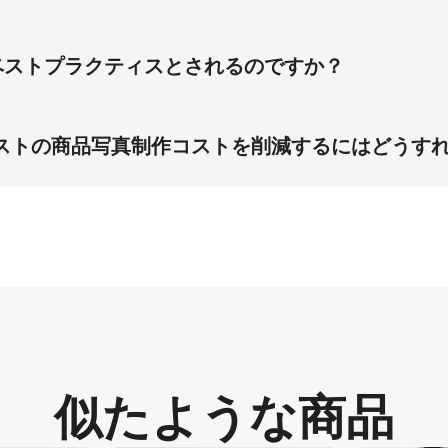
します。
元可能です。 1万点以上の素材サンプルを学習したディープラー
なケースを90％削減します。
ベストプラクティスとされるのですか？
ィスとして確立されています。85％の消費者検索データがこれ
pifyなどのECプラットフォームでエンゲージメント率が30％
ストの商品写真制作コストを削減するにはどうす
よって解決されます。 Piccopilotの3:4高精細仕様は、製
フェッショナルな写真を提供し、核心課題を直接解決します。
似たような商品