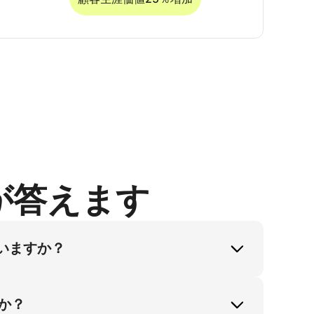
が答えます
ていますか？
メイド刺繍を精密に再現し、不自然な光沢を排除
上と生産コスト70％削減を実現し、セータ
か？