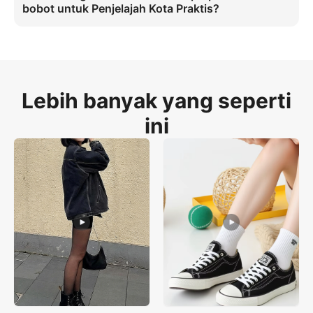
konversi untuk persona Penjelajah Kota Praktis.
bobot untuk Penjelajah Kota Praktis?
Dengan mensimulasikan kerutan vamp dan mikro-fraksi outsole 
selama perpindahan bobot di batu kerikil tidak rata, Piccopilot 
menghilangkan geseran kaki dan ketidakstabilan pas bagi 
Penjelajah Kota Praktis yang mengutamakan kinerja autentik dalam 
streetwear.
Lebih banyak yang seperti
ini