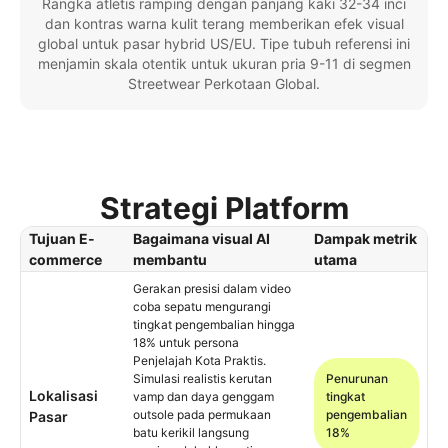
Rangka atletis ramping dengan panjang kaki 32-34 inci
dan kontras warna kulit terang memberikan efek visual
global untuk pasar hybrid US/EU. Tipe tubuh referensi ini
menjamin skala otentik untuk ukuran pria 9-11 di segmen
Streetwear Perkotaan Global.
Strategi Platform
Tujuan E-
Bagaimana visual AI
Dampak metrik
commerce
membantu
utama
Gerakan presisi dalam video
coba sepatu mengurangi
tingkat pengembalian hingga
18% untuk persona
Penjelajah Kota Praktis.
Simulasi realistis kerutan
Penurunan
Lokalisasi
vamp dan daya genggam
tingkat
outsole pada permukaan
pengembalian
Pasar
batu kerikil langsung
18%