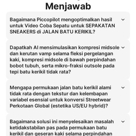
Menjawab
Bagaimana Piccopilot mengoptimalkan hasil
untuk Video Coba Sepatu untuk SEPAKATAN
SNEAKERS di JALAN BATU KERIKIL?
Piccopilot mengoptimalkan video coba sepatu dengan 
mensimulasikan kompresi midsole, kerutan vamp, dan daya 
Dapatkah AI mensimulasikan kompresi midsole
genggam outsole selama fleksi kaki dinamis di permukaan batu 
dan kerutan vamp selama fleksi pergelangan
kerikil. Ini menjawab kekhawatiran ketidakstabilan pas bagi pasar 
kaki, kompresi midsole di bawah perpindahan
Streetwear Perkotaan Global.
bobot tubuh, serta mikro-fraksi outsole pada
tepi batu kerikil tidak rata?
Ya. Sistem Piccopilot memodelkan kerutan vamp selama fleksi 
pergelangan kaki, kompresi midsole di bawah perpindahan bobot 
Mengapa permukaan jalan batu kerikil alami
tubuh, dan mikro-fraksi outsole pada tepi batu kerikil tidak rata 
tidak rata dengan tekstur dan kelembapan
secara real-time untuk menghilangkan artefak mengambang.
variabel esensial untuk konversi Streetwear
Perkotaan Global (estetika US/EU hybrid)?
Jalan batu kerikil dengan tekstur dan kelembapan variabel 
mensimulasikan lingkungan perkotaan inti bagi pembeli Streetwear 
Bagaimana solusi ini menyelesaikan masalah
Perkotaan Global (US/EU). Gerakan realistis di permukaan ini 
ketidakstabilan pas pada permukaan batu
memvalidasi kepercayaan akan pas, secara langsung meningkatkan 
kerikil dan geseran kaki selama perpindahan