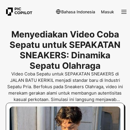
Bahasa Indonesia
Masuk
Menyediakan Video Coba
Sepatu untuk SEPAKATAN
SNEAKERS: Dinamika
Sepatu Olahraga
Video Coba Sepatu untuk SEPAKATAN SNEAKERS di
JALAN BATU KERIKIL menjadi standar baru di Industri
Sepatu Pria. Berfokus pada Sneakers Olahraga, video ini
merekam gerakan alami untuk membangun autentisitas
kasual perkotaan. Simulasi ini langsung menjawab
masalah pas pada permukaan tidak rata, memastikan
relevansi pasar bagi pembeli streetwear global. Kompresi
midsole, kerutan vamp, daya genggam outsole, dan
fleksibilitas tekstil dikalibrasi untuk meniru fisika dunia