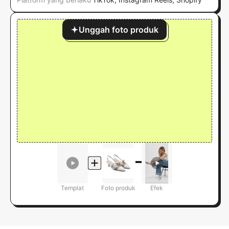
Unggah foto produk
Templat
Foto produk
Efek