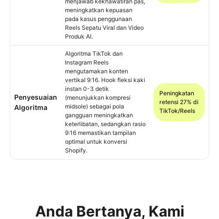
menjawab kekhawatiran pas,
meningkatkan kepuasan
pada kasus penggunaan
Reels Sepatu Viral dan Video
Produk AI.
Algoritma TikTok dan
Instagram Reels
mengutamakan konten
vertikal 9:16. Hook fleksi kaki
instan 0-3 detik
Peningkatan
Penyesuaian
(menunjukkan kompresi
retensi 27% di
midsole) sebagai pola
Algoritma
TikTok/Reels
gangguan meningkatkan
keterlibatan, sedangkan rasio
9:16 memastikan tampilan
optimal untuk konversi
Shopify.
Anda Bertanya, Kami