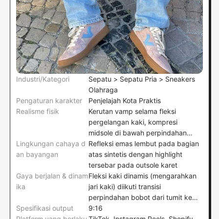
Industri/Kategori
Sepatu > Sepatu Pria > Sneakers
Olahraga
Pengaturan karakter
Penjelajah Kota Praktis
Realisme fisik
Kerutan vamp selama fleksi
pergelangan kaki, kompresi
midsole di bawah perpindahan
Lingkungan cahaya d
bobot tubuh, dan mikro-fraksi
Refleksi emas lembut pada bagian
an bayangan
outsole pada tepi batu kerikil tidak
atas sintetis dengan highlight
rata
tersebar pada outsole karet
Gaya berjalan & dinam
Fleksi kaki dinamis (mengarahkan
ika
jari kaki) diikuti transisi
perpindahan bobot dari tumit ke
Spesifikasi output
ujung jari selama penyesuaian
9:16
Platform yang berlaku
duduk
TikTok, Instagram Reels, Shopify