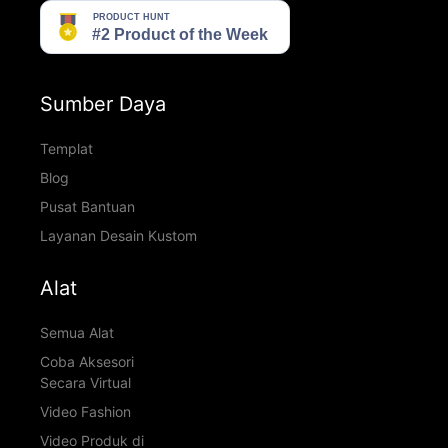
Sumber Daya
Templat
Blog
Pusat Bantuan
Layanan Desain Kustom
Alat
Semua Alat
Coba Aksesori
Secara Virtual
Video Fashion
Video Produk di