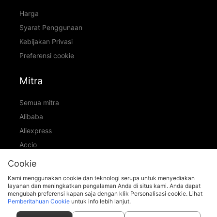
Harga
Syarat Penggunaan
Kebijakan Privasi
Preferensi cookie
Mitra
Semua mitra
Alibaba
Aliexpress
Accio
ID Ranking
Cookie
ADIC
Kami menggunakan cookie dan teknologi serupa untuk menyediakan
layanan dan meningkatkan pengalaman Anda di situs kami. Anda dapat
mengubah preferensi kapan saja dengan klik Personalisasi cookie. Lihat
Pemberitahuan Cookie
untuk info lebih lanjut.
support@piccopilot.com