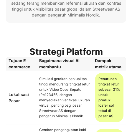
sedang terang memberikan referensi ukuran dan kontras
tinggi untuk visibilitas pasar global dalam Streetwear AS
dengan pengaruh Minimalis Nordik.
Strategi Platform
Tujuan E-
Bagaimana visual AI
Dampak
commerce
membantu
metrik utama
Simulasi gerakan berkualitas
Penurunan
tinggi mengurangi tingkat retur
tingkat retur
untuk Video Coba Sepatu
sebesar 31%
Lokalisasi
(Pc123456) dengan
untuk
menyediakan verifikasi ukuran
produk
Pasar
virtual, penting bagi pasar
loafer sol
Streetwear AS dengan
tebal di
pengaruh Minimalis Nordik.
pasar AS
Gerakan pengangkatan kaki