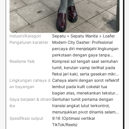
Industri/Kategori
Sepatu > Sepatu Wanita > Loafer
Pengaturan karakter
Modern City Dasher: Profesional
percaya diri menjelajahi lingkungan
perkotaan dengan gaya tanpa
Realisme fisik
usaha
Kompresi sol tengah saat sentuhan
tumit, kerutan vamp terlihat pada
fleksi jari kaki, serta gesekan mikro
Lingkungan cahaya d
pada ubin beton
Cahaya alami dengan sorot reflektif
an bayangan
lembut pada kulit cokelat tua
bagian atas, menekankan tekstur
Gaya berjalan & dinam
dan detail pola sol
Sentuhan tumit pertama dengan
ika
transisi angkat lutut terkontrol,
menunjukkan pivot dinamis selama
Spesifikasi output
siklus langkah
9:16 (Optimasi vertikal
TikTok/Reels)