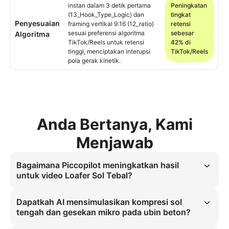
instan dalam 3 detik pertama
Peningkatan
(13_Hook_Type_Logic) dan
tingkat
Penyesuaian
framing vertikal 9:16 (12_ratio)
retensi
sesuai preferensi algoritma
sebesar
Algoritma
TikTok/Reels untuk retensi
42% di
tinggi, menciptakan interupsi
TikTok/Reels
pola gerak kinetik.
Anda Bertanya, Kami
Menjawab
Bagaimana Piccopilot meningkatkan hasil
untuk video Loafer Sol Tebal?
Piccopilot merancang video Loafer Sol Tebal untuk mensimulasikan 
fisika langkah presisi, termasuk kompresi sol tengah dan gesekan 
Dapatkah AI mensimulasikan kompresi sol
mikro, memastikan dinamika berjalan perkotaan otentik.
tengah dan gesekan mikro pada ubin beton?
Ya, Piccopilot menerapkan fisika material granular untuk 