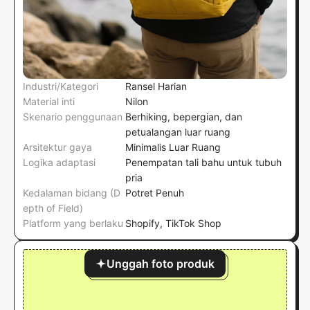
Industri/Kategori
Ransel Harian
Material inti
Nilon
Skenario penggunaan
Berhiking, bepergian, dan
petualangan luar ruang
Arsitektur gaya
Minimalis Luar Ruang
Logika adaptasi
Penempatan tali bahu untuk tubuh
pria
Kedalaman bidang (D
Potret Penuh
epth of Field)
Platform yang berlaku
Shopify, TikTok Shop
Unggah foto produk