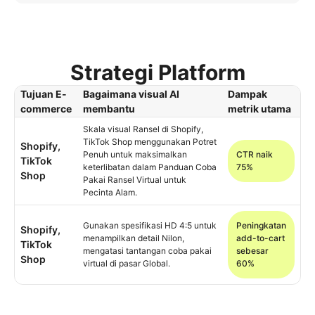
Strategi Platform
Tujuan E-
Bagaimana visual AI
Dampak
commerce
membantu
metrik utama
Skala visual Ransel di Shopify,
TikTok Shop menggunakan Potret
Shopify,
Penuh untuk maksimalkan
CTR naik
TikTok
keterlibatan dalam Panduan Coba
75%
Shop
Pakai Ransel Virtual untuk
Pecinta Alam.
Gunakan spesifikasi HD 4:5 untuk
Peningkatan
Shopify,
menampilkan detail Nilon,
add-to-cart
TikTok
mengatasi tantangan coba pakai
sebesar
Shop
virtual di pasar Global.
60%