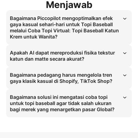
Menjawab
Bagaimana Piccopilot mengoptimalkan efek
gaya kasual sehari-hari untuk Topi Baseball
melalui Coba Topi Virtual: Topi Baseball Katun
Krem untuk Wanita?
Coba Topi Virtual 3D merupakan standar industri untuk akurasi 
ukuran pada coba topi uniseks. Solusi ini mengatasi kesalahan 
Apakah AI dapat mereproduksi fisika tekstur
ukuran topi baseball melalui simulasi penempatan topi pada model 
katun dan matte secara akurat?
dengan mahkota berstruktur untuk pasan klasik, memastikan gaya 
kasual sehari-hari selalu sempurna.
Simulasi Penyesuaian Topi Berbasis AI secara tepat mereplikasi sifat 
material katun. Tekstur katun matte dipertahankan di bawah 
Bagaimana pedagang harus mengelola tren
Pencahayaan Studio Lembut Merata, memungkinkan coba topi 
gaya klasik kasual di Shopify, TikTok Shop?
virtual yang benar-benar realistis tanpa perlu sampel fisik.
Gaya klasik kasual mensyaratkan Coba Topi Virtual 3D. Pedagang 
wajib menerapkannya di Shopify, TikTok Shop dengan rasio aspek 
Bagaimana solusi ini mengatasi coba topi
4:5 untuk menampilkan detail katun, mengatasi masalah ukuran bagi 
untuk topi baseball agar tidak salah ukuran
pembeli uniseks di pasar Global.
bagi merek yang menargetkan pasar Global?
Mengatasi kesalahan ukuran pada coba topi topi baseball 
memerlukan simulasi 3D. Dengan menerapkan Penilaian Ukuran 
Topi Custom dan spesifikasi resolusi tinggi 4:5 di Shopify, TikTok 
Shop, merek menghilangkan retur dan meningkatkan konversi 