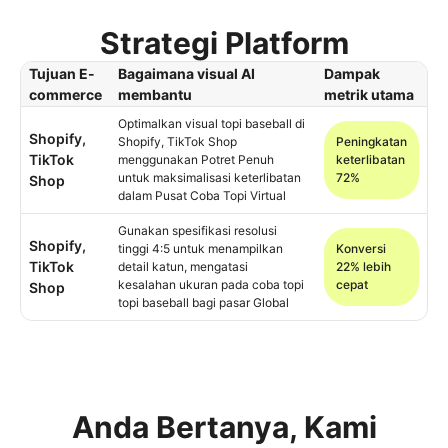
Strategi Platform
Tujuan E-
Bagaimana visual AI
Dampak
commerce
membantu
metrik utama
Optimalkan visual topi baseball di
Shopify,
Shopify, TikTok Shop
Peningkatan
TikTok
menggunakan Potret Penuh
keterlibatan
untuk maksimalisasi keterlibatan
72%
Shop
dalam Pusat Coba Topi Virtual
Gunakan spesifikasi resolusi
Shopify,
tinggi 4:5 untuk menampilkan
Konversi
TikTok
detail katun, mengatasi
22% lebih
kesalahan ukuran pada coba topi
cepat
Shop
topi baseball bagi pasar Global
Anda Bertanya, Kami