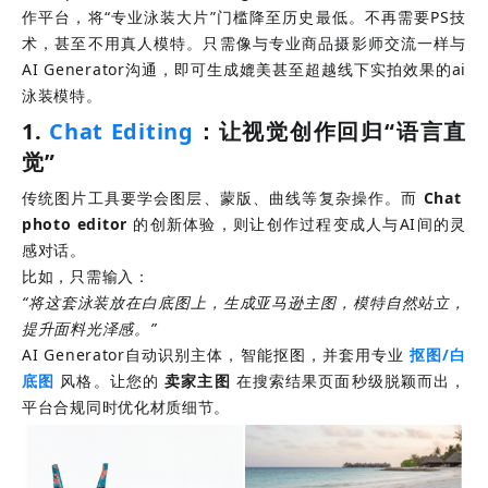
作平台，将“专业泳装大片”门槛降至历史最低。不再需要PS技
术，甚至不用真人模特。只需像与专业商品摄影师交流一样与
AI Generator沟通，即可生成媲美甚至超越线下实拍效果的ai
泳装模特。
1. 
Chat Editing
：让视觉创作回归“语言直
觉”
传统图片工具要学会图层、蒙版、曲线等复杂操作。而
Chat 
photo editor
的创新体验，则让创作过程变成人与AI间的灵
感对话。
比如，只需输入：
“将这套泳装放在白底图上，生成亚马逊主图，模特自然站立，
提升面料光泽感。”
AI Generator
自动识别主体，智能抠图，并套用专业
抠图/白
底图
风格。让您的
卖家主图
在搜索结果页面秒级脱颖而出，
平台合规同时优化材质细节。