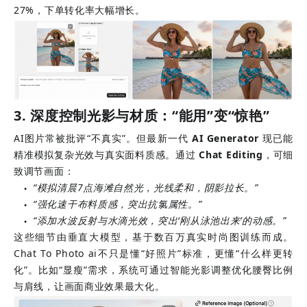
27%，下单转化率大幅增长。
3. 深度控制光影与材质：“能用”变“惊艳”
AI图片常被批评“不真实”。但最新一代
AI Generator
现已能
精准模拟复杂光效与真实面料质感。通过
Chat Editing
，可细
致调节画面：
“模拟清晨7点海滩自然光，光线柔和，阴影拉长。”
●
“强化速干布料质感，突出抗氯属性。”
●
“添加水波反射与水滴光效，突出‘刚从泳池出来’的动感。”
●
这些细节由垂直大模型，基于数百万真实时尚图训练而成。
Chat To Photo ai不只是懂“好照片”标准，更懂“什么样更转
化”。比如“显瘦”需求，系统可通过智能光影调整优化腰臀比例
与肩线，让画面商业效果最大化。