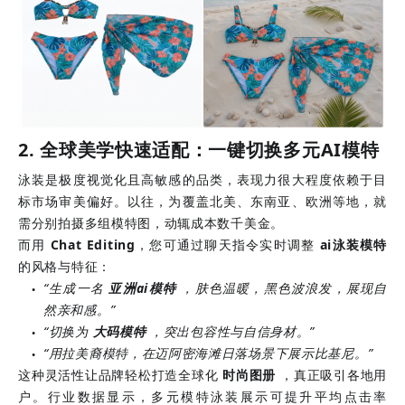
2. 全球美学快速适配：一键切换多元AI模特
泳装是极度视觉化且高敏感的品类，表现力很大程度依赖于目
标市场审美偏好。以往，为覆盖北美、东南亚、欧洲等地，就
需分别拍摄多组模特图，动辄成本数千美金。
而用
Chat Editing
，您可通过聊天指令实时调整
ai泳装模特
的风格与特征：
“生成一名
亚洲ai模特
，肤色温暖，黑色波浪发，展现自
●
然亲和感。”
“切换为
大码模特
，突出包容性与自信身材。”
●
“用拉美裔模特，在迈阿密海滩日落场景下展示比基尼。”
●
这种灵活性让品牌轻松打造全球化
时尚图册
，真正吸引各地用
户。行业数据显示，多元模特泳装展示可提升平均点击率