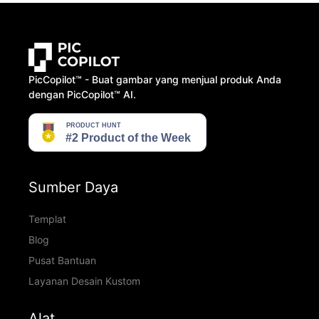
PicCopilot™️ - Buat gambar yang menjual produk Anda
dengan PicCopilot™️ AI.
Sumber Daya
Templat
Blog
Pusat Bantuan
Layanan Desain Kustom
Alat